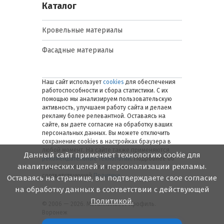
Каталог
Кровельные материалы
Фасадные материалы
Наш сайт использует
cookies
для обеспечения
работоспособности и сбора статистики. С их
помощью мы анализируем пользовательскую
активность, улучшаем работу сайта и делаем
рекламу более релевантной. Оставаясь на
сайте, вы даете согласие на обработку ваших
персональных данных. Вы можете отключить
сохранение cookies в настройках браузера в
любой момент. На сайте также применяются
Данный сайт применяет технологию cookie для
рекомендательные технологии
. Подробнее об
аналитических целей и персонализации рекламы.
обработке персональных данных — в
соответствующей
Политике
.
Оставаясь на странице, вы подтверждаете свое согласие
на обработку данных в соответствии с действующей
Политикой.
© 2006 — 2026. Металлинвест Профиль.
Воронеж