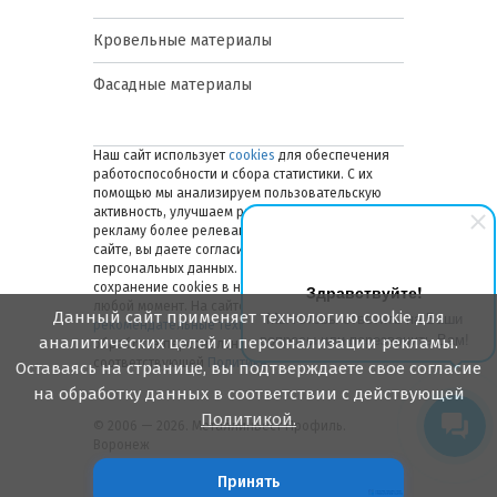
Кровельные материалы
Фасадные материалы
Наш сайт использует
cookies
для обеспечения
работоспособности и сбора статистики. С их
помощью мы анализируем пользовательскую
активность, улучшаем работу сайта и делаем
рекламу более релевантной. Оставаясь на
сайте, вы даете согласие на обработку ваших
персональных данных. Вы можете отключить
сохранение cookies в настройках браузера в
Здравствуйте!
любой момент. На сайте также применяются
Данный сайт применяет технологию cookie для
Мы готовы ответить на Ваши
рекомендательные технологии
. Подробнее об
вопросы или перезвонить Вам!
аналитических целей и персонализации рекламы.
обработке персональных данных — в
соответствующей
Политике
.
Оставаясь на странице, вы подтверждаете свое согласие
на обработку данных в соответствии с действующей
Политикой.
© 2006 — 2026. Металлинвест Профиль.
Воронеж
Принять