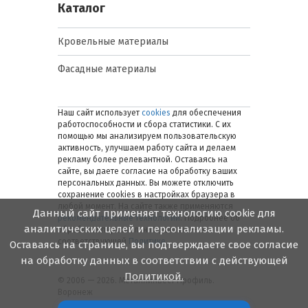
Каталог
Кровельные материалы
Фасадные материалы
Наш сайт использует
cookies
для обеспечения
работоспособности и сбора статистики. С их
помощью мы анализируем пользовательскую
активность, улучшаем работу сайта и делаем
рекламу более релевантной. Оставаясь на
сайте, вы даете согласие на обработку ваших
персональных данных. Вы можете отключить
сохранение cookies в настройках браузера в
любой момент. На сайте также применяются
Данный сайт применяет технологию cookie для
рекомендательные технологии
. Подробнее об
аналитических целей и персонализации рекламы.
обработке персональных данных — в
соответствующей
Политике
.
Оставаясь на странице, вы подтверждаете свое согласие
на обработку данных в соответствии с действующей
Политикой.
© 2006 — 2026. Металлинвест Профиль.
Воронеж