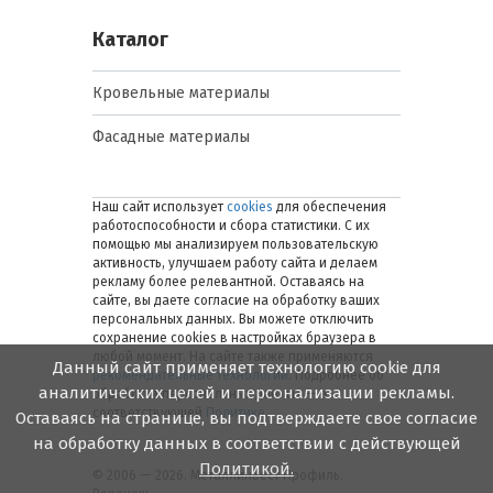
Каталог
Кровельные материалы
Фасадные материалы
Наш сайт использует
cookies
для обеспечения
работоспособности и сбора статистики. С их
помощью мы анализируем пользовательскую
активность, улучшаем работу сайта и делаем
рекламу более релевантной. Оставаясь на
сайте, вы даете согласие на обработку ваших
персональных данных. Вы можете отключить
сохранение cookies в настройках браузера в
любой момент. На сайте также применяются
Данный сайт применяет технологию cookie для
рекомендательные технологии
. Подробнее об
аналитических целей и персонализации рекламы.
обработке персональных данных — в
соответствующей
Политике
.
Оставаясь на странице, вы подтверждаете свое согласие
на обработку данных в соответствии с действующей
Политикой.
© 2006 — 2026. Металлинвест Профиль.