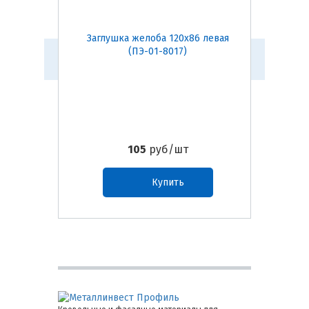
Заглушка желоба 120х86 левая
Держате
(ПЭ-01-8017)
1
105
руб/шт
Купить