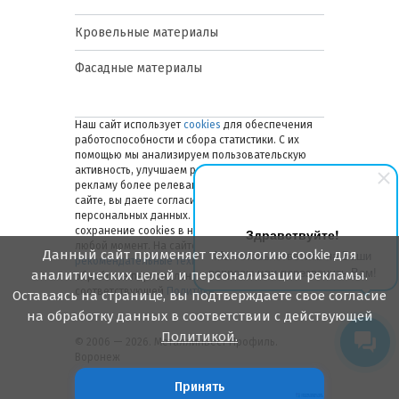
Кровельные материалы
Фасадные материалы
Наш сайт использует
cookies
для обеспечения
работоспособности и сбора статистики. С их
помощью мы анализируем пользовательскую
активность, улучшаем работу сайта и делаем
рекламу более релевантной. Оставаясь на
сайте, вы даете согласие на обработку ваших
персональных данных. Вы можете отключить
сохранение cookies в настройках браузера в
Здравствуйте!
любой момент. На сайте также применяются
Данный сайт применяет технологию cookie для
Мы готовы ответить на Ваши
рекомендательные технологии
. Подробнее об
вопросы или перезвонить Вам!
аналитических целей и персонализации рекламы.
обработке персональных данных — в
соответствующей
Политике
.
Оставаясь на странице, вы подтверждаете свое согласие
на обработку данных в соответствии с действующей
Политикой.
© 2006 — 2026. Металлинвест Профиль.
Воронеж
Принять