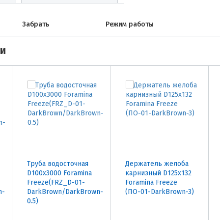
Забрать
Режим работы
ми
Труба водосточная
Держатель желоба
D100х3000 Foramina
карнизный D125х132
Freeze(FRZ_D-01-
Foramina Freeze
n-
DarkBrown/DarkBrown-
(ПО-01-DarkBrown-3)
0.5)