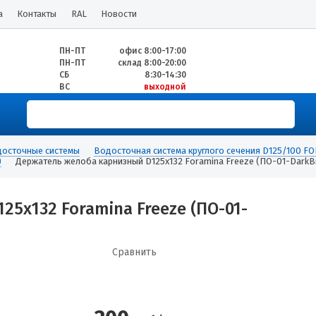
а
Контакты
RAL
Новости
ПН-ПТ
офис 8:00-17:00
ПН-ПТ
склад 8:00-20:00
СБ
8:30-14:30
ВС
выходной
осточные системы
Водосточная система круглого сечения D125/100 F
)
Держатель желоба карнизный D125х132 Foramina Freeze (ПО-01-DarkB
5х132 Foramina Freeze (ПО-01-
Сравнить