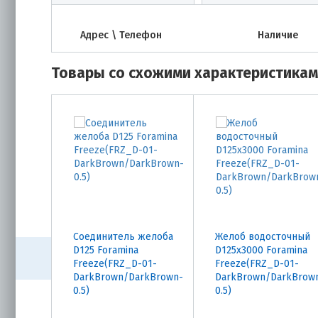
Адрес \ Телефон
Наличие
Товары со схожими характеристика
Соединитель желоба
Желоб водосточный
D125 Foramina
D125х3000 Foramina
Freeze(FRZ_D-01-
Freeze(FRZ_D-01-
DarkBrown/DarkBrown-
DarkBrown/DarkBrow
0.5)
0.5)