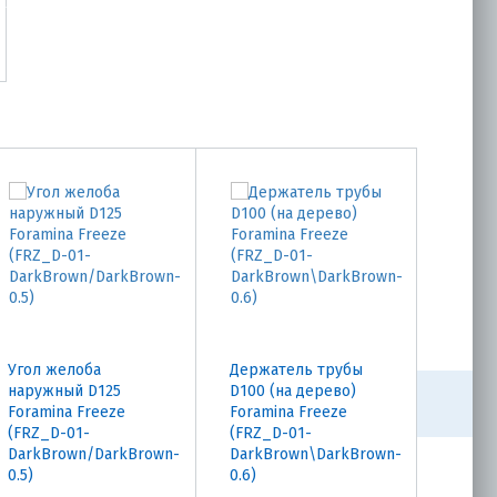
Угол желоба
Держатель трубы
Держа
наружный D125
D100 (на дерево)
D100 
Foramina Freeze
Foramina Freeze
Foram
(FRZ_D-01-
(FRZ_D-01-
Freez
DarkBrown/DarkBrown-
DarkBrown\DarkBrown-
DarkB
0.5)
0.6)
0.5)