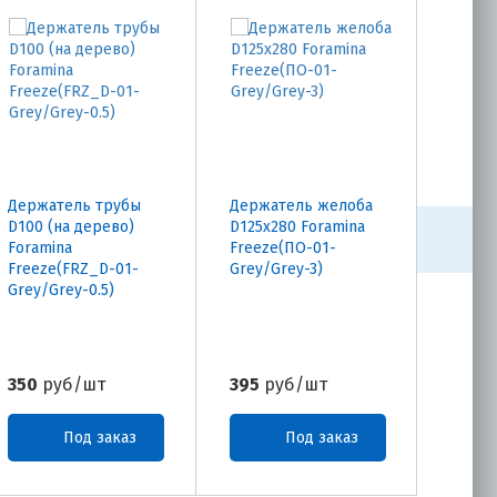
Держатель трубы
Держатель желоба
Труба
D100 (на дерево)
D125х280 Foramina
D100х
Foramina
Freeze(ПО-01-
Freez
Freeze(FRZ_D-01-
Grey/Grey-3)
Grey/
Grey/Grey-0.5)
350
руб/шт
395
руб/шт
1770
Под заказ
Под заказ