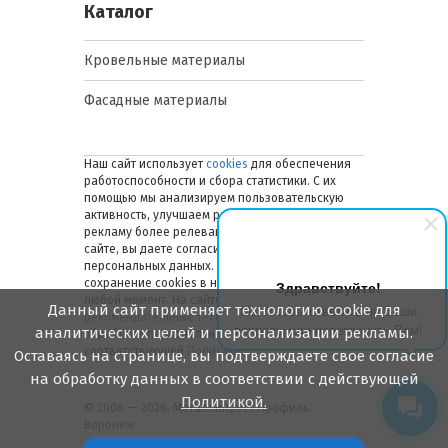
Каталог
Кровельные материалы
Фасадные материалы
Наш сайт использует
cookies
для обеспечения
работоспособности и сбора статистики. С их
помощью мы анализируем пользовательскую
активность, улучшаем работу сайта и делаем
рекламу более релевантной. Оставаясь на
сайте, вы даете согласие на обработку ваших
персональных данных. Вы можете отключить
сохранение cookies в настройках браузера в
Здравствуйте!
любой момент. На сайте также применяются
Данный сайт применяет технологию cookie для
Мы готовы ответить на Ваши
рекомендательные технологии
. Подробнее об
вопросы или перезвонить Вам!
аналитических целей и персонализации рекламы.
обработке персональных данных — в
соответствующей
Политике
.
Оставаясь на странице, вы подтверждаете свое согласие
на обработку данных в соответствии с действующей
Политикой.
© 2006 — 2026. Металлинвест Профиль.
Воронеж