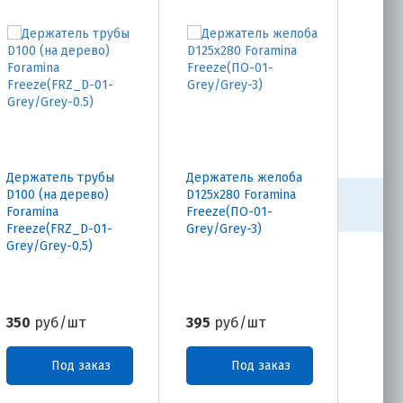
Держатель трубы
Держатель желоба
Труба
D100 (на дерево)
D125х280 Foramina
D100х
Foramina
Freeze(ПО-01-
Freez
Freeze(FRZ_D-01-
Grey/Grey-3)
Grey/
Grey/Grey-0.5)
350
руб/шт
395
руб/шт
1770
Под заказ
Под заказ