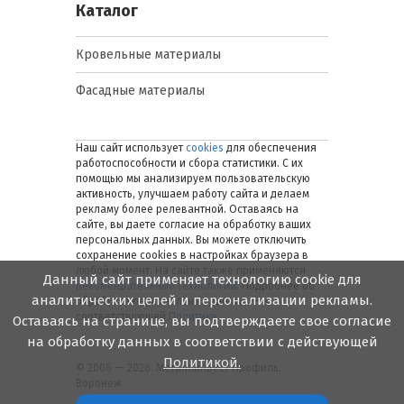
Каталог
Кровельные материалы
Фасадные материалы
Наш сайт использует
cookies
для обеспечения
работоспособности и сбора статистики. С их
помощью мы анализируем пользовательскую
активность, улучшаем работу сайта и делаем
рекламу более релевантной. Оставаясь на
сайте, вы даете согласие на обработку ваших
персональных данных. Вы можете отключить
сохранение cookies в настройках браузера в
любой момент. На сайте также применяются
Данный сайт применяет технологию cookie для
рекомендательные технологии
. Подробнее об
аналитических целей и персонализации рекламы.
обработке персональных данных — в
соответствующей
Политике
.
Оставаясь на странице, вы подтверждаете свое согласие
на обработку данных в соответствии с действующей
Политикой.
© 2006 — 2026. Металлинвест Профиль.
Воронеж