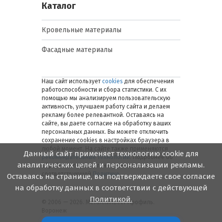
Каталог
Кровельные материалы
Фасадные материалы
Наш сайт использует
cookies
для обеспечения
работоспособности и сбора статистики. С их
помощью мы анализируем пользовательскую
активность, улучшаем работу сайта и делаем
рекламу более релевантной. Оставаясь на
сайте, вы даете согласие на обработку ваших
персональных данных. Вы можете отключить
сохранение cookies в настройках браузера в
любой момент. На сайте также применяются
Данный сайт применяет технологию cookie для
рекомендательные технологии
. Подробнее об
аналитических целей и персонализации рекламы.
обработке персональных данных — в
соответствующей
Политике
.
Оставаясь на странице, вы подтверждаете свое согласие
на обработку данных в соответствии с действующей
Политикой.
© 2006 — 2026. Металлинвест Профиль.
Воронеж