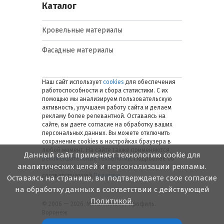
Каталог
Кровельные материалы
Фасадные материалы
Наш сайт использует
cookies
для обеспечения
работоспособности и сбора статистики. С их
помощью мы анализируем пользовательскую
активность, улучшаем работу сайта и делаем
рекламу более релевантной. Оставаясь на
сайте, вы даете согласие на обработку ваших
персональных данных. Вы можете отключить
сохранение cookies в настройках браузера в
любой момент. На сайте также применяются
Данный сайт применяет технологию cookie для
рекомендательные технологии
. Подробнее об
аналитических целей и персонализации рекламы.
обработке персональных данных — в
соответствующей
Политике
.
Оставаясь на странице, вы подтверждаете свое согласие
на обработку данных в соответствии с действующей
Политикой.
© 2006 — 2026. Металлинвест Профиль.
Воронеж