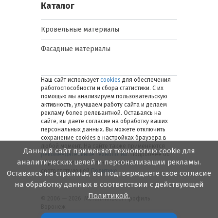
Каталог
Кровельные материалы
Фасадные материалы
Наш сайт использует
cookies
для обеспечения
работоспособности и сбора статистики. С их
помощью мы анализируем пользовательскую
активность, улучшаем работу сайта и делаем
рекламу более релевантной. Оставаясь на
сайте, вы даете согласие на обработку ваших
персональных данных. Вы можете отключить
сохранение cookies в настройках браузера в
любой момент. На сайте также применяются
Данный сайт применяет технологию cookie для
рекомендательные технологии
. Подробнее об
аналитических целей и персонализации рекламы.
обработке персональных данных — в
соответствующей
Политике
.
Оставаясь на странице, вы подтверждаете свое согласие
на обработку данных в соответствии с действующей
Политикой.
© 2006 — 2026. Металлинвест Профиль.
Воронеж