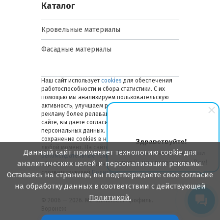
Каталог
Кровельные материалы
Фасадные материалы
Наш сайт использует
cookies
для обеспечения
работоспособности и сбора статистики. С их
помощью мы анализируем пользовательскую
активность, улучшаем работу сайта и делаем
рекламу более релевантной. Оставаясь на
сайте, вы даете согласие на обработку ваших
персональных данных. Вы можете отключить
сохранение cookies в настройках браузера в
Здравствуйте!
любой момент. На сайте также применяются
Данный сайт применяет технологию cookie для
Мы готовы ответить на Ваши
рекомендательные технологии
. Подробнее об
вопросы или перезвонить Вам!
аналитических целей и персонализации рекламы.
обработке персональных данных — в
соответствующей
Политике
.
Оставаясь на странице, вы подтверждаете свое согласие
на обработку данных в соответствии с действующей
Политикой.
© 2006 — 2026. Металлинвест Профиль.
Воронеж