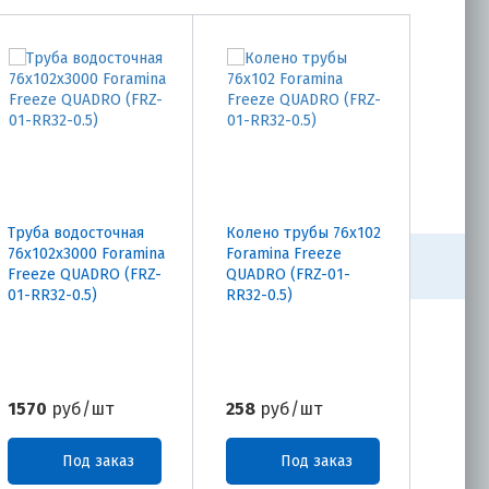
Труба водосточная
Колено трубы 76х102
Угол 
76х102х3000 Foramina
Foramina Freeze
внутр
Freeze QUADRO (FRZ-
QUADRO (FRZ-01-
Foram
01-RR32-0.5)
RR32-0.5)
QUADR
RR32-0
1570
руб/шт
258
руб/шт
910
р
Под заказ
Под заказ