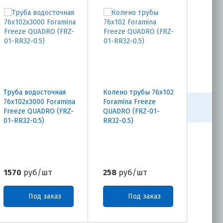
Труба водосточная
Колено трубы 76х102
Угол 
76х102х3000 Foramina
Foramina Freeze
внутр
Freeze QUADRO (FRZ-
QUADRO (FRZ-01-
Foram
01-RR32-0.5)
RR32-0.5)
QUADR
RR32-0
1570
руб/шт
258
руб/шт
910
р
Под заказ
Под заказ