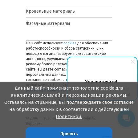
Кровельные материалы
Фасадные материалы
Наш сайт использует
cookies
для обеспечения
работоспособности и сбора статистики. С их
помощью мы анализируем пользовательскую
активность, улучшаем работу сайта и делаем
рекламу более релевантной. Оставаясь на
сайте, вы даете согласие на обработку ваших
персональных данных. Вы можете отключить
сохранение cookies в настройках браузера в
Здравствуйте!
любой момент. На сайте также применяются
Данный сайт применяет технологию cookie для
Мы готовы ответить на Ваши
рекомендательные технологии
. Подробнее об
вопросы или перезвонить Вам!
аналитических целей и персонализации рекламы.
обработке персональных данных — в
соответствующей
Политике
.
Оставаясь на странице, вы подтверждаете свое согласие
на обработку данных в соответствии с действующей
Политикой.
© 2006 — 2026. Металлинвест Профиль.
Воронеж
Принять