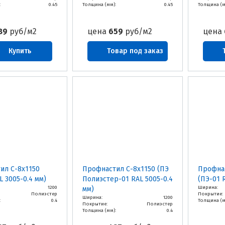
:
0.45
Толщина (мм):
0.45
Толщина (м
89
руб/м2
цена
659
руб/м2
цена
Купить
Товар под заказ
ил С-8х1150
Профнастил С-8х1150 (ПЭ
Профнас
L 3005-0.4 мм)
Полиэстер-01 RAL 5005-0.4
(ПЭ-01 
1200
Ширина:
мм)
Полиэстер
Покрытие:
Ширина:
1200
:
0.4
Толщина (м
Покрытие:
Полиэстер
Толщина (мм):
0.4