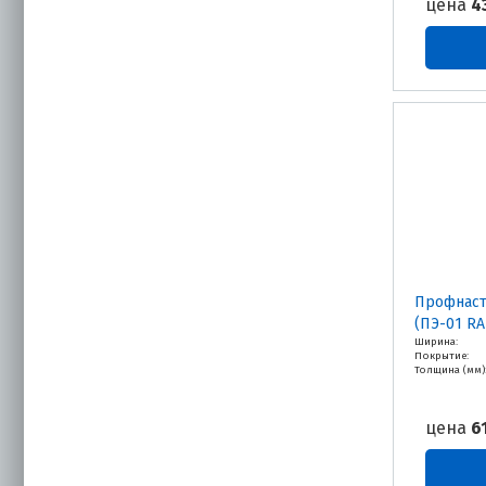
цена
4
Профнаст
(ПЭ-01 RA
Ширина:
Покрытие:
Толщина (мм)
цена
6