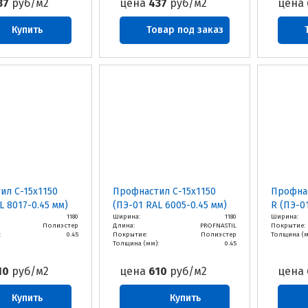
37
руб/м2
цена
437
руб/м2
цена
Купить
Товар под заказ
ил С-15х1150
Профнастил С-15х1150
Профнас
L 8017-0.45 мм)
(ПЭ-01 RAL 6005-0.45 мм)
R (ПЭ-0
1180
Ширина:
1180
Ширина:
Полиэстер
Длина:
PROFNASTIL
Покрытие:
:
0.45
Покрытие:
Полиэстер
Толщина (м
Толщина (мм):
0.45
10
руб/м2
цена
610
руб/м2
цена
Купить
Купить