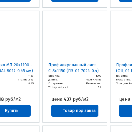
ил МП-20х1100 -
Профилированный лист
Профли
RAL 8017-0.45 мм)
С-8х1150 (ПЭ-01-7024-0.4)
(ОЦ-01 
1150
Ширина:
1200
Ширина:
Полиэстер
Длина:
PROFNASTIL
Покрытие:
:
0.45
Покрытие:
Полиэстер
Толщина (м
Толщина (мм):
0.4
18
руб/м2
цена
437
руб/м2
цена
Купить
Товар под заказ