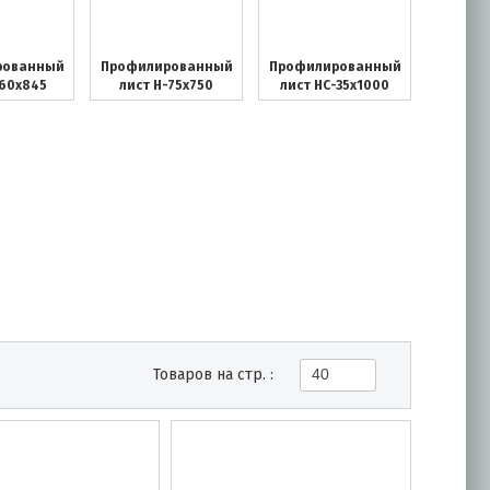
рованный
Профилированный
Профилированный
-60х845
лист Н-75х750
лист НС-35х1000
Товаров на стр. :
40