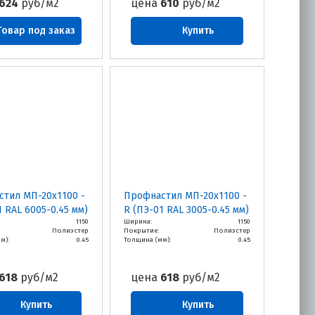
624
руб/м2
цена
610
руб/м2
Товар под заказ
Купить
тил МП-20х1100 -
Профнастил МП-20х1100 -
1 RAL 6005-0.45 мм)
R (ПЭ-01 RAL 3005-0.45 мм)
1150
Ширина:
1150
Полиэстер
Покрытие:
Полиэстер
м):
0.45
Толщина (мм):
0.45
618
руб/м2
цена
618
руб/м2
Купить
Купить