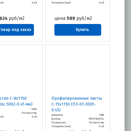
м):
0.45
Толщина (мм):
0.45
624
руб/м2
цена
589
руб/м2
Товар под заказ
Купить
тил С-8х1150
Профилированные листы
RAL 5002-0.45 мм)
С-15х1150 (ПЭ-01-3005-
1200
0.45)
Полиэстер
Ширина:
1180
м):
0.45
Длина:
PROFNASTIL
Покрытие:
Полиэстер
Толщина (мм):
0.45