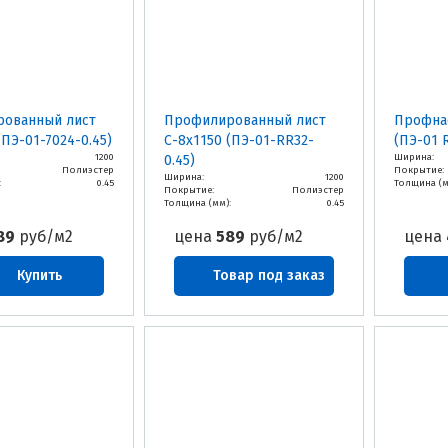
ованный лист
Профилированный лист
Профнас
(ПЭ-01-7024-0.45)
С-8х1150 (ПЭ-01-RR32-
(ПЭ-01 
1200
Ширина:
0.45)
Полиэстер
Покрытие:
Ширина:
1200
:
0.45
Толщина (м
Покрытие:
Полиэстер
Толщина (мм):
0.45
89
руб/м2
цена
589
руб/м2
цена
Купить
Товар под заказ