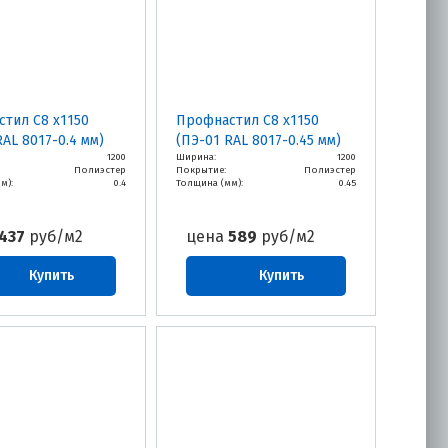
тил С8 х1150
Профнастил С8 х1150
RAL 8017-0.4 мм)
(ПЭ-01 RAL 8017-0.45 мм)
1200
Ширина:
1200
Полиэстер
Покрытие:
Полиэстер
м):
0.4
Толщина (мм):
0.45
437
руб/м2
цена
589
руб/м2
Купить
Купить