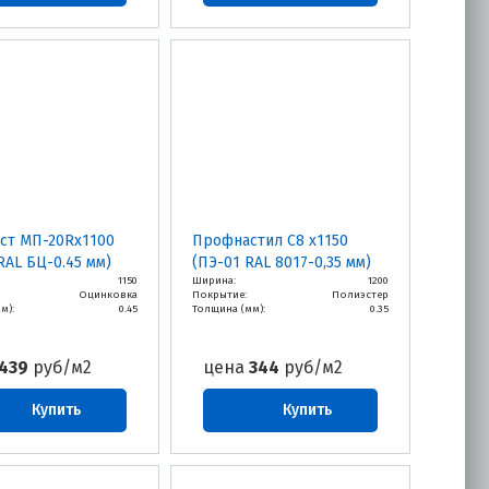
ст МП-20Rх1100
Профнастил С8 х1150
RAL БЦ-0.45 мм)
(ПЭ-01 RAL 8017-0,35 мм)
1150
Ширина:
1200
Оцинковка
Покрытие:
Полиэстер
м):
0.45
Толщина (мм):
0.35
439
руб/м2
цена
344
руб/м2
Купить
Купить