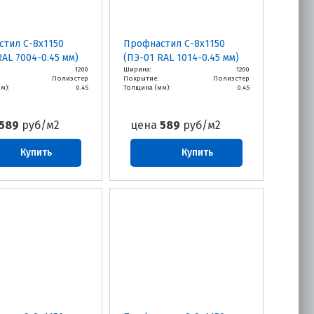
тил С-8х1150
Профнастил С-8х1150
RAL 7004-0.45 мм)
(ПЭ-01 RAL 1014-0.45 мм)
1200
Ширина:
1200
Полиэстер
Покрытие:
Полиэстер
м):
0.45
Толщина (мм):
0.45
589
руб/м2
цена
589
руб/м2
Купить
Купить