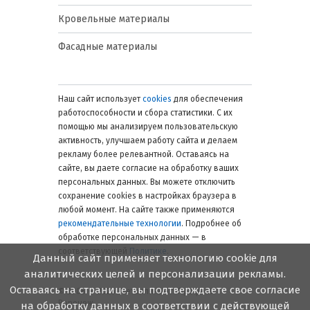
замеры и установить цвет профилей. На
Кровельные материалы
месте потребителя проводится
консультация, осуществляется выбор
Фасадные материалы
оптимального решения для
обустройства. После этого следует
выбрать тип стеклопакета (триплекс,
закаленные или заполнение аргоном),
Наш сайт использует
cookies
для обеспечения
вид оклада (нержавеющая сталь,
работоспособности и сбора статистики. С их
цинкование, алюминий или латунь),
помощью мы анализируем пользовательскую
добавочное усиление конструкций
активность, улучшаем работу сайта и делаем
(оснащение зубом и устройство
рекламу более релевантной. Оставаясь на
гидроизоляции). Все эти параметры
определяют бюджет проекта.
сайте, вы даете согласие на обработку ваших
персональных данных. Вы можете отключить
Как спланировать расходы
сохранение cookies в настройках браузера в
любой момент. На сайте также применяются
на ремонт
рекомендательные технологии
. Подробнее об
обработке персональных данных — в
Оснащение балкона кровельной части
соответствующей
Политике
.
Данный сайт применяет технологию cookie для
мансарды или других элементов
строения с нашей компанией становится
аналитических целей и персонализации рекламы.
увлекательным процессом. На сайте
Оставаясь на странице, вы подтверждаете свое согласие
© 2006 — 2026. Металлинвест Профиль.
можно выбрать тип конструкции и
Воронеж
на обработку данных в соответствии с действующей