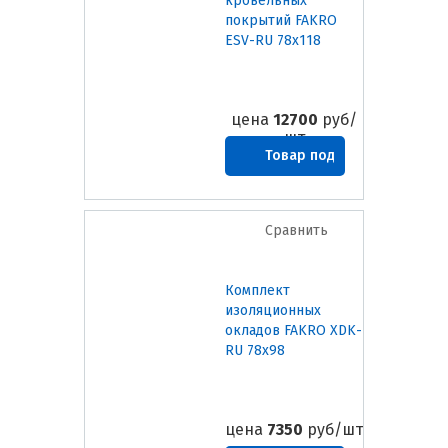
кровельных
покрытий FAKRO
ESV-RU 78х118
цена
12700
руб/
шт
Товар под
заказ
Сравнить
Комплект
изоляционных
окладов FAKRO XDK-
RU 78х98
цена
7350
руб/шт