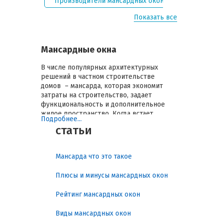
ыростью?
Производители мансардных окон
Какое к
Показать все
Мансардные окна
В числе популярных архитектурных
решений в частном строительстве
домов – мансарда, которая экономит
затраты на строительство, задает
функциональность и дополнительное
жилое пространство. Когда встает
Подробнее...
необходимость купить мансардные окна,
статьи
владельцу нужно выбрать свой формат
продукции, отвечающей техническим
условиям и собственным запросам. Вы
Мансарда что это такое
можете оформить заказ обустройства
проемов на профильное производство
Плюсы и минусы мансардных окон
через нашу компанию в Воронеже.
Рейтинг мансардных окон
У нас есть из чего выбрать
Виды мансардных окон