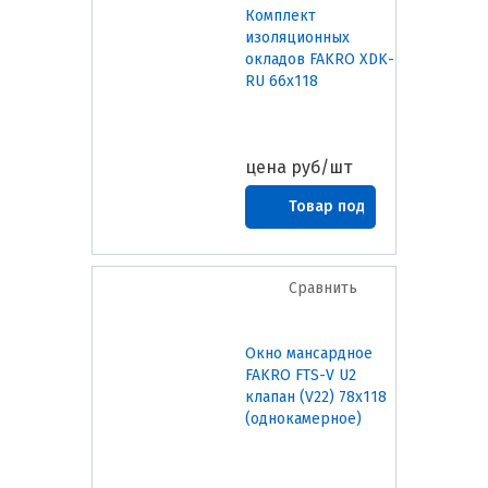
Комплект
изоляционных
окладов FAKRO XDK-
RU 66х118
цена
руб/шт
Товар под
заказ
Сравнить
Окно мансардное
FAKRO FTS-V U2
клапан (V22) 78х118
(однокамерное)