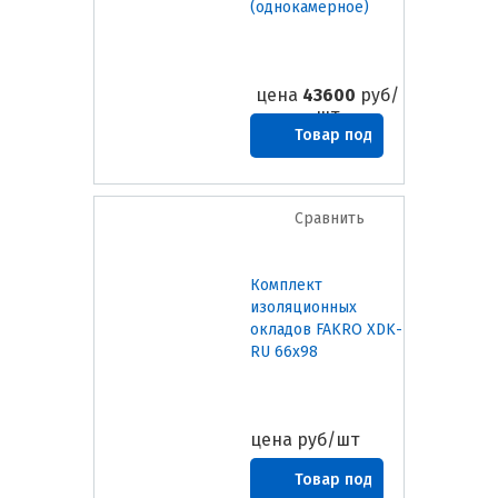
(однокамерное)
цена
43600
руб/
шт
Товар под
заказ
Сравнить
Комплект
изоляционных
окладов FAKRO XDK-
RU 66х98
цена
руб/шт
Товар под