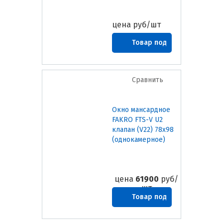
цена
руб/шт
Товар под
заказ
Сравнить
Окно мансардное
FAKRO FTS-V U2
клапан (V22) 78х98
(однокамерное)
цена
61900
руб/
шт
Товар под
заказ