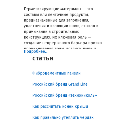
Герметизирующие материалы — это
составы или ленточные продукты,
предназначенные для заполнения,
уплотнения и изоляции швов, стыков и
примыканий в строительных
конструкциях. Их ключевая роль —
создание непрерывного барьера против
проникновения воды, воздуха, пыли и
Подробнее...
шума, а также компенсация
статьи
температурных деформаций.
Правильный подбор герметика или
ленты напрямую влияет на
Фиброцементные панели
долговечность ремонта,
энергоэффективность здания и защиту
Российский бренд Grand Line
конструкций от разрушения. В данном
обзоре будут систематизированы типы
Российский бренд «Технониколь»
материалов, разобраны ключевые
параметры и даны прикладные
Как рассчитать конек крыши
рекомендации по выбору для типовых
задач.
Как правильно утеплить чердак