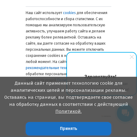
долговечность (10-20 лет). Типовое
применение: наружные и
Наш сайт использует
cookies
для обеспечения
внутренние швы, подверженные
работоспособности и сбора статистики. С их
подвижкам (стеклопакеты,
помощью мы анализируем пользовательскую
сантехнические примыкания,
активность, улучшаем работу сайта и делаем
кровельные элементы). Делятся на
рекламу более релевантной. Оставаясь на
нейтральные (универсальные, без
сайте, вы даете согласие на обработку ваших
запаха) и ацетатные (кислотные),
персональных данных. Вы можете отключить
которые могут вызывать коррозию
металлов.
сохранение cookies в настройках браузера в
Полиуретановые.
Суть:
любой момент. На сайте также применяются
однокомпонентные или
рекомендательные технологии
. Подробнее об
двухкомпонентные составы на
обработке персональных данных — в
Здравствуйте!
основе полиуретана. Основное
соответствующей
Политике
.
Данный сайт применяет технологию cookie для
Мы готовы ответить на Ваши
преимущество — выдающаяся
вопросы или перезвонить Вам!
аналитических целей и персонализации рекламы.
прочность на разрыв, высокая
адгезия почти ко всем материалам,
Оставаясь на странице, вы подтверждаете свое согласие
© 2006 — 2026. Металлинвест Профиль.
включая металл и пластик,
Воронеж
на обработку данных в соответствии с действующей
устойчивость к деформациям.
Политикой.
Типовое применение:
герметизация швов в дорожном
строительстве, деформационных
Принять
стыков бетонных конструкций,