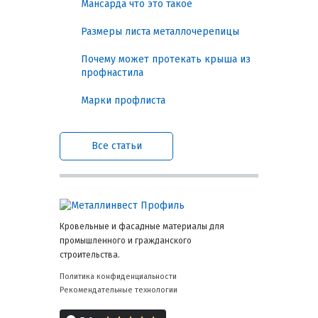
Конкретные задачи,
Мансарда что это такое
решаемые применением
Размеры листа металлочерепицы
герметиков и лент
Почему может протекать крыша из
профнастила
Практическая польза выражается в
предотвращении конкретных проблем, а
Марки профлиста
не в абстрактном «уплотнении».
Ликвидация мостиков холода и
Все статьи
сквозняков.
Качественная
герметизация стыков оконных и
дверных блоков со стеной снижает
теплопотери до 15-20%, что
отражается на счетах за отопление.
Гарантированная защита от
Кровельные и фасадные материалы для
протечек в ответственных узлах.
промышленного и гражданского
Уплотнение примыканий кровли к
строительства.
парапетам, дымоходам и
вентвыходам предотвращает
Политика конфиденциальности
дорогостоящий ремонт
Рекомендательные технологии
стропильной системы и
внутренней отделки.