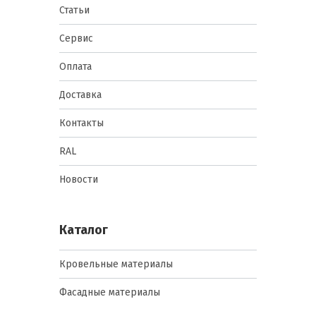
задачи, хотя иногда их функции
Статьи
пересекаются.
Сервис
Герметики (пастообразные и
вязкие составы)
Оплата
Доставка
Акриловые.
Суть:
водоэмульсионные составы на
Контакты
основе акриловых полимеров.
Основное преимущество —
хорошая адгезия к пористым
RAL
основаниям (бетон, штукатурка,
дерево), паропроницаемость,
Новости
простота в работе. Типовое
применение: заполнение
неподвижных и малоподвижных
Каталог
швов внутри помещений (плинтуса,
стыки ГКЛ, трещины в стенах).
Силуминовые (силиконовые).
Суть:
Кровельные материалы
составы на основе силиконового
каучука. Основное преимущество
Фасадные материалы
— высокая эластичность (до 25-
40%), отличная водостойкость и