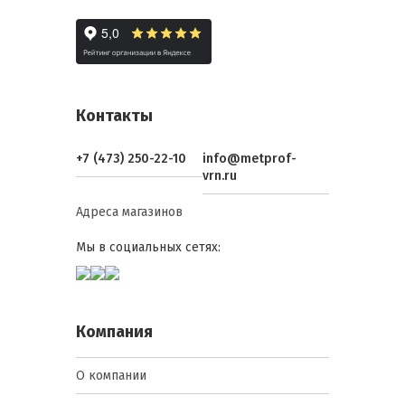
Преимущества
Коррозионная стойкость:
Оцинкованное покрытие защищает
сталь от ржавчины и внешних
Контакты
воздействий, что делает такие
листы идеальными для
использования в агрессивных
+7 (473) 250-22-10
info@metprof-
средах
vrn.ru
Эстетические качества: Гладкие
листы могут быть покрыты
Адреса магазинов
полимерными слоями различных
цветов, что позволяет учитывать
Мы в социальных сетях:
дизайнерские требования
Компания
О компании