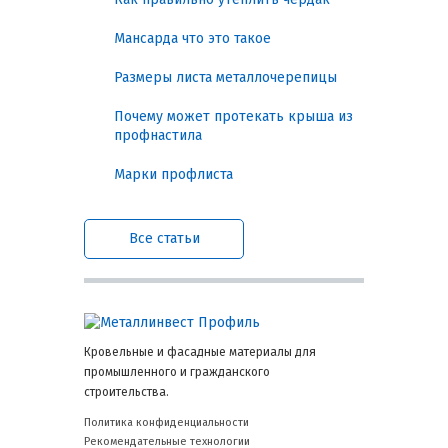
Длина: Листы могут быть
изготовлены длиной от 0.4 до 12
Мансарда что это такое
метров, с возможностью
индивидуального заказа по
Размеры листа металлочерепицы
размерам
Почему может протекать крыша из
Применение
профнастила
Марки профлиста
Гладкие оцинкованные листы находят
применение в следующих областях:
Все статьи
Строительство: Используются для
кровельных и фасадных
материалов, таких как профнастил
и сэндвич-панели.
Машиностроение: Применяются в
производстве различных
Кровельные и фасадные материалы для
компонентов и конструкций.
промышленного и гражданского
Интерьер: Используются для
строительства.
отделки и создания элементов
дизайна
Политика конфиденциальности
Рекомендательные технологии