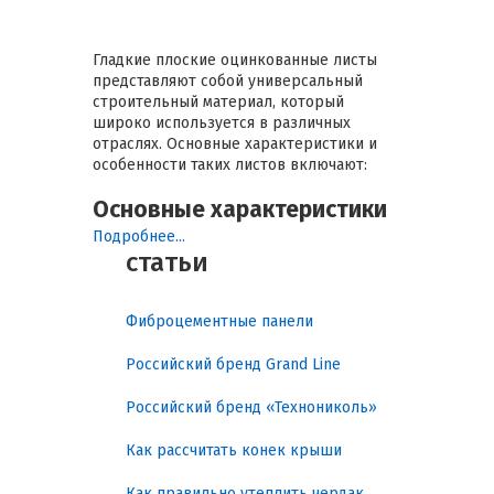
Гладкие плоские оцинкованные листы
представляют собой универсальный
строительный материал, который
широко используется в различных
отраслях. Основные характеристики и
особенности таких листов включают:
Основные характеристики
Подробнее...
статьи
Ширина: Стандартная ширина
гладких оцинкованных листов
составляет 1250 мм, что делает их
Фиброцементные панели
удобными для транспортировки и
монтажа
Российский бренд Grand Line
Толщина: Доступны различные
толщины, включая 0.35 мм, 0.5 мм,
Российский бренд «Технониколь»
0.7 мм и 0.9 мм, что позволяет
выбирать материал в зависимости
Как рассчитать конек крыши
от специфических требований
проекта
Как правильно утеплить чердак