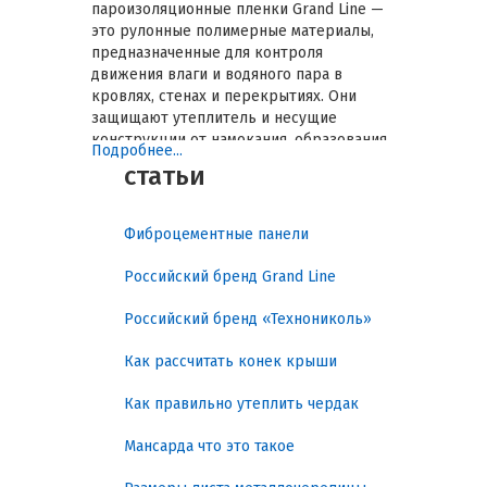
пароизоляционные пленки Grand Line —
это рулонные полимерные материалы,
предназначенные для контроля
движения влаги и водяного пара в
кровлях, стенах и перекрытиях. Они
защищают утеплитель и несущие
конструкции от намокания, образования
Подробнее...
конденсата и преждевременного
статьи
разрушения. Правильный выбор пленки
позволяет минимизировать риски
сырости, продлить срок службы
Фиброцементные панели
конструкции и снизить расходы на
ремонт. В этом гиде рассмотрены
Российский бренд Grand Line
практические задачи, классификация
пленок, ключевые характеристики,
Российский бренд «Технониколь»
нормы, рекомендации по выбору и
монтажу.
Как рассчитать конек крыши
Гарантированная защита
Как правильно утеплить чердак
от влаги, конденсата и
Мансарда что это такое
теплопотерь