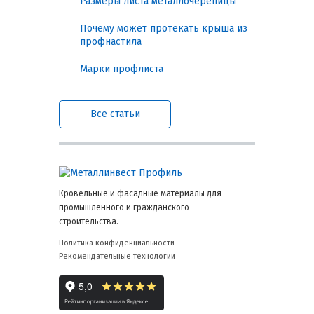
Размеры листа металлочерепицы
Гидроизоляционные и
Почему может протекать крыша из
пароизоляционные пленки решают
профнастила
несколько конкретных проблем:
Марки профлиста
Защита утеплителя от намокания:
предотвращает потерю
теплоизоляционных свойств и
Все статьи
появления плесени.
Контроль образования конденсата:
снижает риск коррозии
металлических конструкций и
гниения деревянных элементов.
Сокращение теплопотерь:
Кровельные и фасадные материалы для
поддерживает эффективность
промышленного и гражданского
утеплителя, экономя энергию на
строительства.
отопление.
Сохранение долговечности
Политика конфиденциальности
конструкции: минимизирует
Рекомендательные технологии
преждевременное разрушение
кровли и стен.
Каждое из этих преимуществ измеримо: