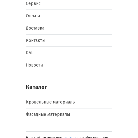
Преимущества:
Сервис
водонепроницаемость, высокая
прочность на разрыв.
Оплата
Применение: кровли, стены под
фасадной отделкой.
Доставка
Пароизоляционные пленки
Суть: препятствуют
Контакты
проникновению водяного пара
внутрь утеплителя.
RAL
Преимущества: снижают
образование конденсата внутри
Новости
конструкции, повышают
энергоэффективность.
Применение: внутренние
поверхности кровли, перекрытия,
Каталог
стены с утеплителем.
Комбинированные пленки
(диффузионные мембраны)
Кровельные материалы
Суть: обеспечивают
одностороннюю проницаемость
Фасадные материалы
пара, выводя влагу наружу и не
пропуская дождь.
Преимущества: баланс гидро- и
пароизоляции, защищают
Наш сайт использует
cookies
для обеспечения