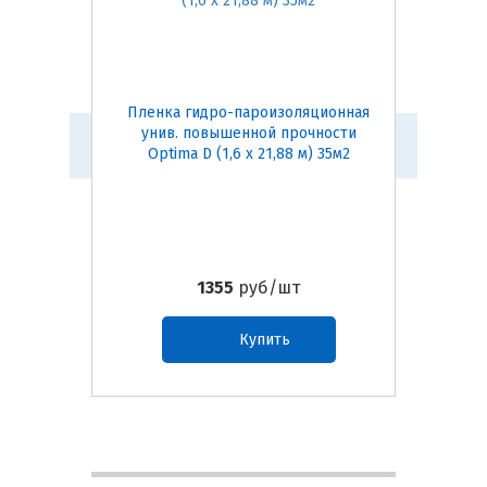
Пленка гидро-пароизоляционная
Пленка 
унив. повышенной прочности
B
Optima D (1,6 х 21,88 м) 35м2
1355
руб/шт
Купить