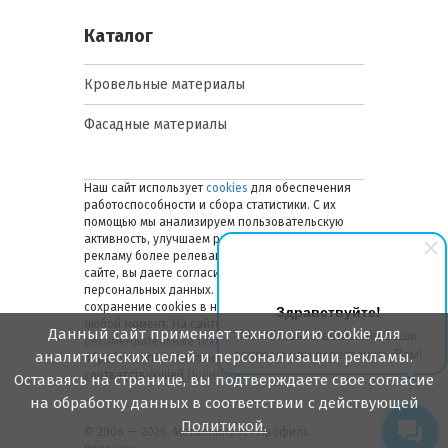
Каталог
Кровельные материалы
Фасадные материалы
Наш сайт использует
cookies
для обеспечения
работоспособности и сбора статистики. С их
помощью мы анализируем пользовательскую
активность, улучшаем работу сайта и делаем
рекламу более релевантной. Оставаясь на
сайте, вы даете согласие на обработку ваших
персональных данных. Вы можете отключить
сохранение cookies в настройках браузера в
Здравствуйте!
любой момент. На сайте также применяются
Данный сайт применяет технологию cookie для
Мы готовы ответить на Ваши
рекомендательные технологии
. Подробнее об
вопросы или перезвонить Вам!
аналитических целей и персонализации рекламы.
обработке персональных данных — в
соответствующей
Политике
.
Оставаясь на странице, вы подтверждаете свое согласие
на обработку данных в соответствии с действующей
Политикой.
© 2006 — 2026. Металлинвест Профиль.