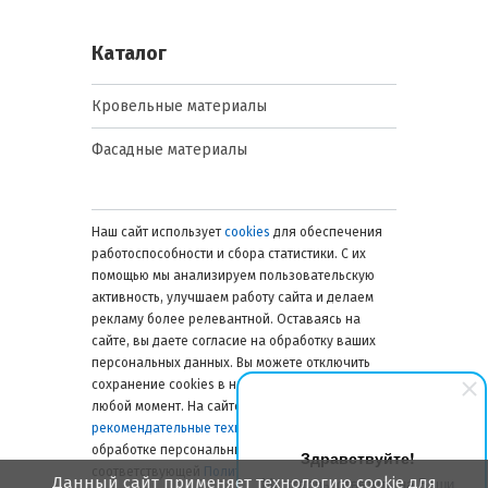
покрытием. Преимущества:
высокая коррозионная стойкость,
Каталог
доступная цена. Применение:
кровля складов, промышленных
объектов, несущие стены.
Кровельные материалы
Лист с полимерным покрытием
Фасадные материалы
(ПЭ, Пурал, ПВДФ). Суть:
оцинкованная сталь с
декоративным полимерным слоем.
Преимущества: защита от
Наш сайт использует
cookies
для обеспечения
коррозии, устойчивость к
работоспособности и сбора статистики. С их
ультрафиолету, сохранение цвета
помощью мы анализируем пользовательскую
и внешнего вида. Применение:
активность, улучшаем работу сайта и делаем
фасады зданий, кровля
рекламу более релевантной. Оставаясь на
коммерческих объектов,
сайте, вы даете согласие на обработку ваших
ограждения.
персональных данных. Вы можете отключить
Лист с антиконденсатным слоем.
сохранение cookies в настройках браузера в
Суть: внутренний слой поглощает
любой момент. На сайте также применяются
конденсат. Преимущества:
рекомендательные технологии
. Подробнее об
предотвращает ржавчину
обработке персональных данных — в
Здравствуйте!
внутренней поверхности и
соответствующей
Политике
.
Данный сайт применяет технологию cookie для
Мы готовы ответить на Ваши