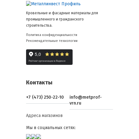
оцинкованная или полимерная
поверхность предотвращает
Кровельные и фасадные материалы для
ржавление и повреждения под
промышленного и гражданского
действием атмосферных осадков.
строительства.
Долговечность и минимальное
Политика конфиденциальности
обслуживание: лист выдерживает
Рекомендательные технологии
экстремальные снеговые и
ветровые нагрузки, гарантируя
эксплуатацию более 25 лет.
Ускорение монтажа: ширина 750 мм
упрощает установку на каркасы с
крупными пролетами, снижает
Контакты
количество стыков и облегчает
герметизацию.
+7 (473) 250-22-10
info@metprof-
Снижение эксплуатационных
vrn.ru
расходов: высокая жесткость и
защита от коррозии сокращают
Адреса магазинов
необходимость дополнительного
обслуживания.
Мы в социальных сетях:
Сравнение с профилями Н-60 и