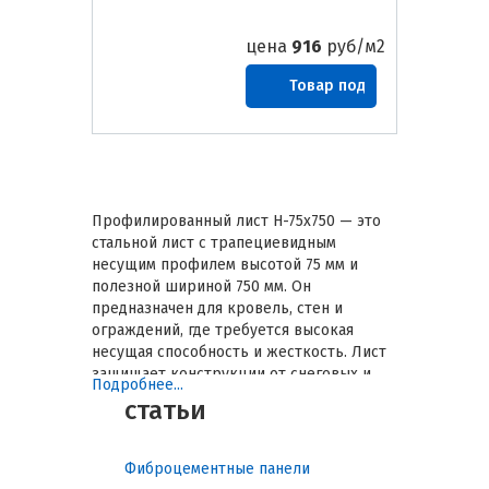
цена
916
руб/м2
Товар под
заказ
Профилированный лист Н-75х750 — это
стальной лист с трапециевидным
несущим профилем высотой 75 мм и
полезной шириной 750 мм. Он
предназначен для кровель, стен и
ограждений, где требуется высокая
несущая способность и жесткость. Лист
защищает конструкции от снеговых и
Подробнее...
ветровых нагрузок, атмосферного
статьи
воздействия и механических
повреждений, обеспечивая долгий срок
службы. Правильный выбор листа
Фиброцементные панели
Н-75х750 снижает эксплуатационные