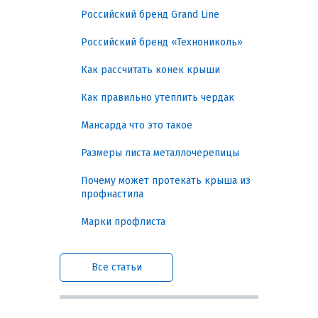
затраты и упрощает монтаж, особенно на
Российский бренд Grand Line
промышленных и коммерческих
объектах с крупными пролетами. В этом
Российский бренд «Технониколь»
гиде рассмотрены практическая польза,
классификация, ключевые параметры,
Как рассчитать конек крыши
нормативы, рекомендации по выбору и
монтажу
кровельного материала
.
Как правильно утеплить чердак
Высокая жесткость и
Мансарда что это такое
надежность конструкции
Размеры листа металлочерепицы
Профилированный лист Н-75х750 решает
Почему может протекать крыша из
сразу несколько задач:
профнастила
Марки профлиста
Максимальная несущая
способность: высокий профиль 75
мм обеспечивает минимальный
Все статьи
прогиб и вибрацию листов, что
важно для больших кровель и
стеновых конструкций.
Защита от коррозии и влаги: