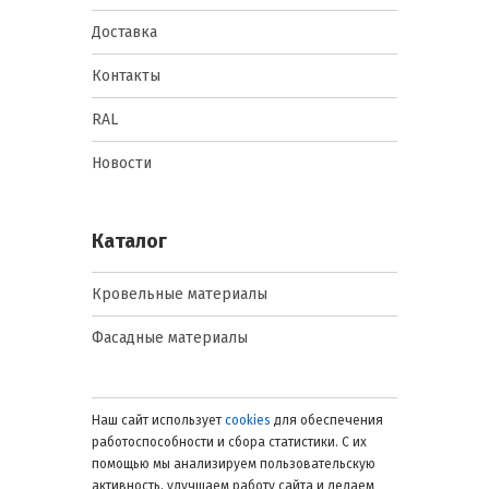
температур. Применим для
Доставка
фасадных и внутренних работ.
Затирка для швов Baumit Ceramic S
Контакты
Экстрабелый, 25 кг
Идеальна для светлых
RAL
декоративных камней. Высокая
устойчивость к загрязнениям и
Новости
выцветанию. Используется там, где
важен чистый, долговечный цвет
шва.
Каталог
Ключевые параметры и
Кровельные материалы
характеристики
Фасадные материалы
При выборе материалов важно
учитывать следующие технические
характеристики:
Наш сайт использует
cookies
для обеспечения
работоспособности и сбора статистики. С их
Прочность сцепления:
помощью мы анализируем пользовательскую
обеспечивает надежность
активность, улучшаем работу сайта и делаем