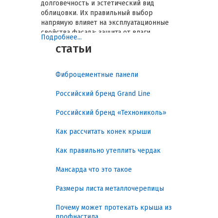
долговечность и эстетический вид
облицовки. Их правильный выбор
напрямую влияет на эксплуатационные
свойства фасада: защита от влаги,
Подробнее...
устойчивость к климатическим
статьи
воздействиям, сохранение цвета и
формы. Этот гид систематизирует виды
материалов, ключевые параметры,
Фиброцементные панели
нормативы и практические
рекомендации, чтобы упростить
Российский бренд Grand Line
принятие технически обоснованных
решений.
Российский бренд «Технониколь»
Гарантированная
Как рассчитать конек крыши
прочность, устойчивость и
Как правильно утеплить чердак
эстетика облицовки
Мансарда что это такое
Основная задача сопутствующих
Размеры листа металлочерепицы
материалов — поддерживать
долговечность и внешний вид фасадного
Почему может протекать крыша из
камня. Практическая польза выражается
профнастила