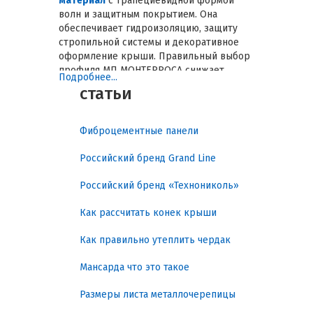
материал
с трапециевидной формой
волн и защитным покрытием. Она
обеспечивает гидроизоляцию, защиту
стропильной системы и декоративное
оформление крыши. Правильный выбор
профиля МП МОНТЕРРОСА снижает
Подробнее...
расходы на ремонт, увеличивает срок
статьи
службы кровли и минимизирует риск
протечек. В этом обзоре
рассматриваются конструктивные
Фиброцементные панели
особенности, технические
характеристики, нормативные
Российский бренд Grand Line
требования, климатическая
устойчивость, монтаж и практические
Российский бренд «Технониколь»
рекомендации для различных сценариев
эксплуатации.
Как рассчитать конек крыши
Надёжная защита крыши и
Как правильно утеплить чердак
практическая польза
Мансарда что это такое
Металлочерепица МП МОНТЕРРОСА
Размеры листа металлочерепицы
решает следующие ключевые задачи: