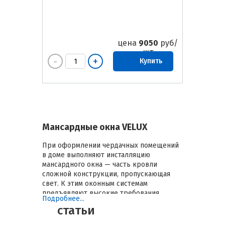
цена
9050
руб/
шт
Купить
Мансардные окна VELUX
При оформлении чердачных помещений
в доме выполняют инсталляцию
мансардного окна — часть кровли
сложной конструкции, пропускающая
свет. К этим оконным системам
предъявляют высокие требования
Подробнее...
надежности, прочности, безопасности,
статьи
герметичности, ведь они должны
выдерживать те же нагрузки, что и