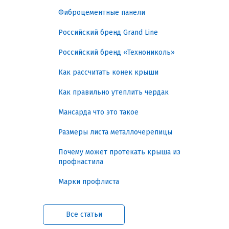
крыша. Перечисленным качествам
Фиброцементные панели
отвечают мансардные окна Velux, купить
которые в Воронеже можно в
Российский бренд Grand Line
«Металлинвест Профиль». У нас цены и
гарантии производителя.
Российский бренд «Технониколь»
Качество оконных систем
Как рассчитать конек крыши
для мансард Велюкс
Как правильно утеплить чердак
Повышенное воздействие атмосферных
факторов требует производства более
Мансарда что это такое
выносливых конструкций. Их
изготавливают:
Размеры листа металлочерепицы
Почему может протекать крыша из
из клееной сосны — увеличена
профнастила
жесткость рамы (натуральный
материал обрабатывают
Марки профлиста
антисептиками, покрывают
износостойким лаком, не гниет);
со встроенным вентиляционным
Все статьи
клапаном (чердачное помещение
проветривается даже при