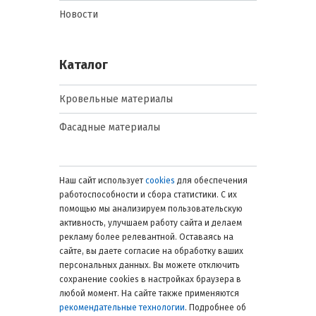
энергетической эффективности.
Новости
Использован высококачественный
резиновый уплотнитель. Размещен
по контуру в раме.
Каталог
Монтаж двух ручек (ручки внизу
или вверху) — увеличен комфорт.
Безопасный стеклопакет
Кровельные материалы
(рекомендованы для установки в
детских комнатах) —
Фасадные материалы
ламинированное внутреннее
стекло стеклопакета.
Использована пленка триплекс.
Стекло не бьется, не крошится.
Наш сайт использует
cookies
для обеспечения
При ударе трескается, остается
работоспособности и сбора статистики. С их
внутри рамы.
помощью мы анализируем пользовательскую
активность, улучшаем работу сайта и делаем
Стоимость зависит от функций и
рекламу более релевантной. Оставаясь на
габаритов изделия. Можно выбрать
сайте, вы даете согласие на обработку ваших
конструкции, пропускающие в
персональных данных. Вы можете отключить
помещение на 10-15% больше света, чем
сохранение cookies в настройках браузера в
системы других производителей
любой момент. На сайте также применяются
(уменьшены размеры рамы, усилен
рекомендательные технологии
. Подробнее об
стеклопакет). При желании заказать