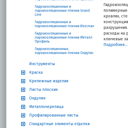
Гидроизоляц
Гидроизоляционные и
полимерные 
пароизоляционные пленки Grand
Line
кровлях, ст
конструкции
Гидроизоляционные и
пароизоляционные пленки Изоспан
разрушения.
расходы на 
Гидроизоляционные и
пароизоляционные пленки Металл
ключевые за
Профиль
рекомендаци
Подробнее...
Гидроизоляционные,
пароизоляционные пленки Ондутис
Гаранти
Инструменты
Пленки Span
Краска
Крепежные изделия
Защита
Листы плоские
теплои
Сниже
Ондулин
паропр
поверх
Металлочерепица
Продл
Профилированные листы
металл
Снижен
Стандартные элементы отделки
теплои