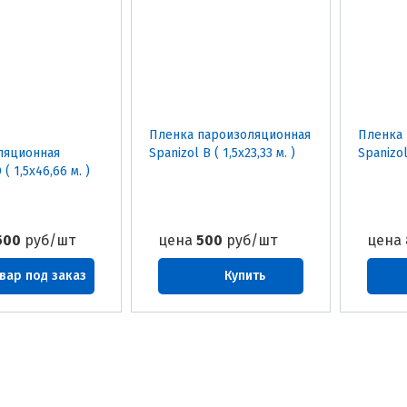
Пленка пароизоляционная
Пленка
ляционная
Spanizol B ( 1,5х23,33 м. )
Spanizol
 ( 1,5х46,66 м. )
500
руб/шт
цена
500
руб/шт
цена
вар под заказ
Купить