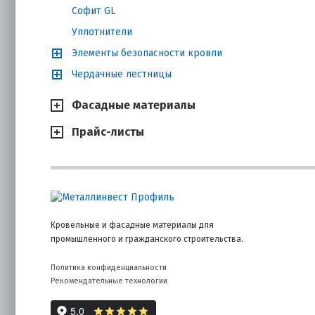
Софит GL
Уплотнители
Для пользов
невидимый щ
Элементы безопасности кровли
обслуживани
Чердачные лестницы
Классиф
Фасадные материалы
Пленки Span
Прайс-листы
и эксплуата
конструкций
кровельным
Spanizol вы
свойствам:
Кровельные и фасадные материалы для
Гидро
промышленного и гражданского строительства.
Политика конфиденциальности
Рекомендательные технологии