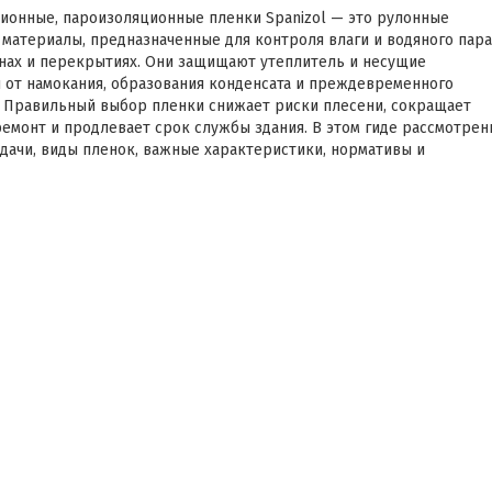
ионные, пароизоляционные пленки Spanizol — это рулонные
материалы, предназначенные для контроля влаги и водяного пара
енах и перекрытиях. Они защищают утеплитель и несущие
 от намокания, образования конденсата и преждевременного
 Правильный выбор пленки снижает риски плесени, сокращает
ремонт и продлевает срок службы здания. В этом гиде рассмотрен
дачи, виды пленок, важные характеристики, нормативы и
и по выбору и монтажу.
рованная защита от влаги и конденсата
izol решают несколько практических задач:
 утеплителя и конструкций — предотвращают намокание
золяции, что сохраняет ее свойства и снижает риск промерзания.
ние конденсата внутри помещений — регулируют
оницаемость, предотвращая образование влаги на внутренних
ностях.
ение срока службы конструкции — предотвращают коррозию
ических элементов и гниение древесины.
ие затрат на отопление и ремонт — сохранение сухой
золяции повышает энергоэффективность здания.