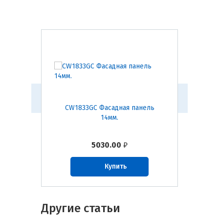
анель
CW1833GC Фасадная панель
CW18
14мм.
5030.00
₽
Купить
Другие статьи