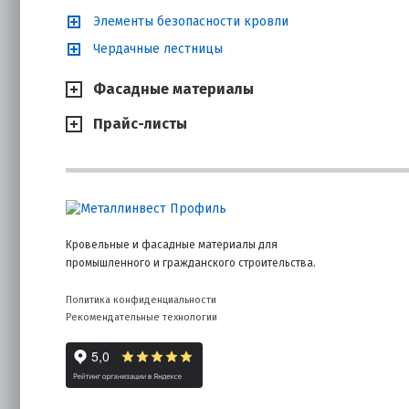
Предот
снижае
Элементы безопасности кровли
Стабил
Чердачные лестницы
влажно
Продл
Фасадные материалы
дефект
Прайс-листы
Классиф
Ключевое ра
они пропуска
последствия
Кровельные и фасадные материалы для
Пароизоля
промышленного и гражданского строительства.
помещени
Политика конфиденциальности
Суть матери
Рекомендательные технологии
Пароизоляци
задача — по
слоев конст
Как это рабо