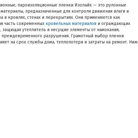
ионные, пароизоляционные пленки Изолайк — это рулонные
материалы, предназначенные для контроля движения влаги и
ра в кровлях, стенах и перекрытиях. Они применяются как
я часть современных
кровельных материалов
и ограждающих
, защищая утеплитель и несущие элементы от намокания,
и преждевременного разрушения. Грамотный выбор пленки
ияет на срок службы дома, теплопотери и затраты на ремонт. Ниж
 разбор назначения, видов, параметров и практических сценарие
адачи решают гидроизоляционные,
ляционные пленки Изолайк в конструкции
нность системы — не «наличие пленки», а управляемый режим
онструкций:
 утеплителя от намокания и потери теплопроводности Сухой
тель сохраняет расчетные характеристики на протяжении всего
службы.