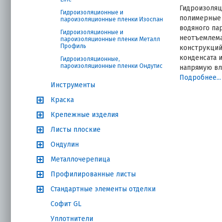
Гидроизоляц
Гидроизоляционные и
полимерные 
пароизоляционные пленки Изоспан
водяного па
Гидроизоляционные и
неотъемлема
пароизоляционные пленки Металл
Профиль
конструкций
конденсата 
Гидроизоляционные,
пароизоляционные пленки Ондутис
напрямую вл
— системный
Подробнее...
Инструменты
применения.
Краска
Какие з
Крепежные изделия
пароизо
Листы плоские
дома
Ондулин
Металлочерепица
Основная це
влажности к
Профилированные листы
Стандартные элементы отделки
Защита
Софит GL
утепли
срока 
Уплотнители