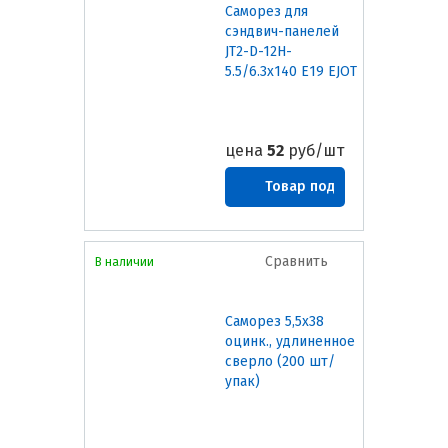
Саморез для
сэндвич-панелей
JT2-D-12H-
5.5/6.3х140 E19 EJOT
цена
52
руб/шт
Товар под
заказ
Сравнить
В наличии
Саморез 5,5х38
оцинк., удлиненное
сверло (200 шт/
упак)