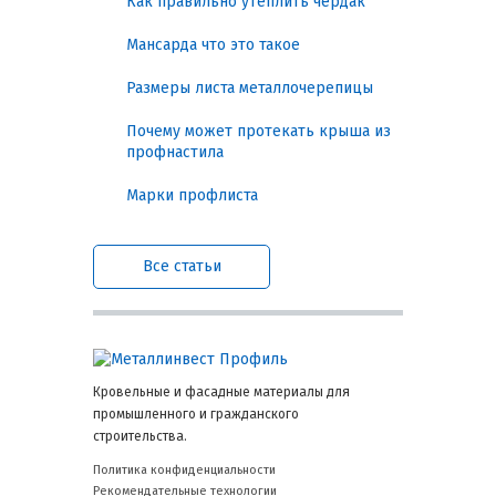
Как правильно утеплить чердак
Гарантированная
Мансарда что это такое
долговечность и
надежность соединений
Размеры листа металлочерепицы
Почему может протекать крыша из
Использование оцинкованных саморезов
профнастила
решает несколько практических задач:
Марки профлиста
Защита от коррозии: цинковое
покрытие предотвращает
ржавление при контакте с
Все статьи
атмосферной влагой, конденсатом
и кислотными дождями, что
критично для наружных
конструкций.
Прочность крепления: стабильная
фиксация листов металла,
Кровельные и фасадные материалы для
деревянных элементов и
промышленного и гражданского
композитных панелей снижает
строительства.
риск расшатывания и деформаций.
Снижение риска повреждения
Политика конфиденциальности
материала: оптимальная форма
Рекомендательные технологии