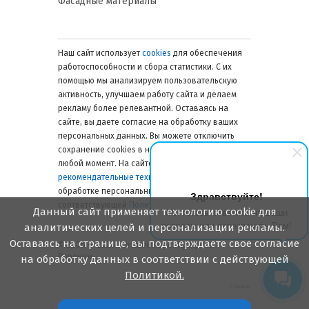
Фасадные материалы
древесиной.
Применение: крепление
обрешетки, деревянных
каркасов и элементов
Наш сайт использует
cookies
для обеспечения
кровли.
работоспособности и сбора статистики. С их
Преимущества: надежная
помощью мы анализируем пользовательскую
фиксация без
активность, улучшаем работу сайта и делаем
предварительного
рекламу более релевантной. Оставаясь на
сверления, снижение риска
сайте, вы даете согласие на обработку ваших
раскалывания бруса.
персональных данных. Вы можете отключить
сохранение cookies в настройках браузера в
Самопробивные (для металла)
любой момент. На сайте также применяются
рекомендательные технологии
. Подробнее об
обработке персональных данных — в
Суть: наконечник с острым
Здравствуйте!
соответствующей
Политике
.
сверлильным профилем
Данный сайт применяет технологию cookie для
Мы готовы ответить на Ваши
позволяет закреплять металл
вопросы или перезвонить Вам!
аналитических целей и персонализации рекламы.
без предварительного
Оставаясь на странице, вы подтверждаете свое согласие
сверления.
© 2006 — 2026. Металлинвест Профиль.
Воронеж
Применение: тонколистовой
на обработку данных в соответствии с действующей
металл до 1,5 мм, соединение
Политикой.
металлических конструкций.
Преимущества: экономия