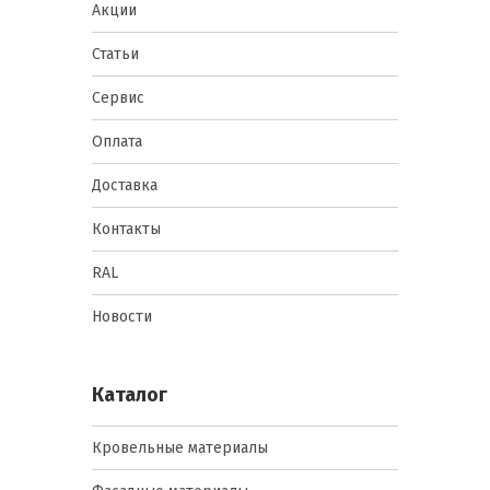
Акции
Кровельные саморезы с пресс-
шайбой
Статьи
Сервис
Суть: оснащены
уплотнительной резиновой
Оплата
прокладкой под шляпкой.
Применение: монтаж
профнастила,
Доставка
металлочерепицы, сэндвич-
панелей.
Контакты
Преимущества:
герметичность соединения,
RAL
предотвращение протечек,
легкий монтаж на металл.
Новости
Саморезы для дерева и древесных
материалов
Каталог
Суть: острый наконечник и
Кровельные материалы
резьба, оптимизированная
для плотного сцепления с