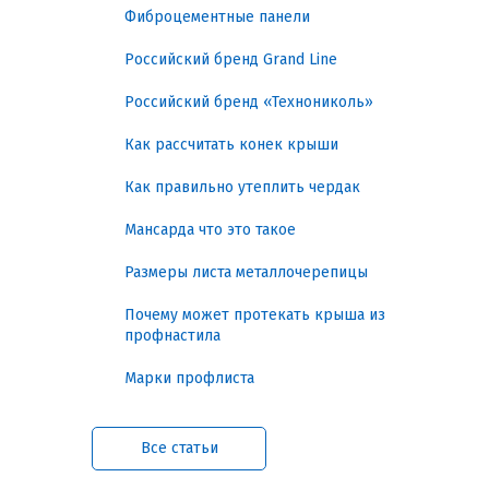
долговечность конструкции и снижает
Фиброцементные панели
расходы на ремонт. В этом гиде
рассматриваются задачи, классификация,
Российский бренд Grand Line
ключевые характеристики, нормы,
практические рекомендации и
Российский бренд «Технониколь»
монтажные особенности, а также
особенности различных
крепежных
Как рассчитать конек крыши
изделий
, применяемых для кровли.
Как правильно утеплить чердак
Гарантированная фиксация
Мансарда что это такое
и долговечность кровли
Размеры листа металлочерепицы
Кровельные саморезы решают
несколько ключевых задач:
Почему может протекать крыша из
профнастила
Надежное крепление металла к
Марки профлиста
деревянной основе. Правильный
диаметр и шаг резьбы
обеспечивают прочность
соединения и отсутствие люфта.
Все статьи
Защита от протечек и коррозии.
Металлическое покрытие и