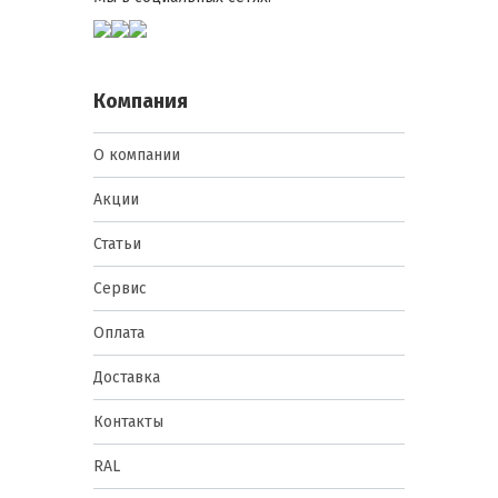
Крестовая/Phillips:
стандартное закручивание,
подходит для ручного и
Компания
электрического монтажа.
Шестигранная/Hex:
обеспечивает больший
О компании
момент затяжки, удобна для
длинных кровельных листов.
Акции
По покрытию
Статьи
Сервис
Оцинкованные: базовая
защита от коррозии,
Оплата
подходит для умеренных
климатических условий.
Доставка
Полимерные/Покрытые ПУР
или ПВДФ: дополнительная
стойкость к ультрафиолету и
Контакты
кислотным дождям,
рекомендуются для
RAL
наружного применения в