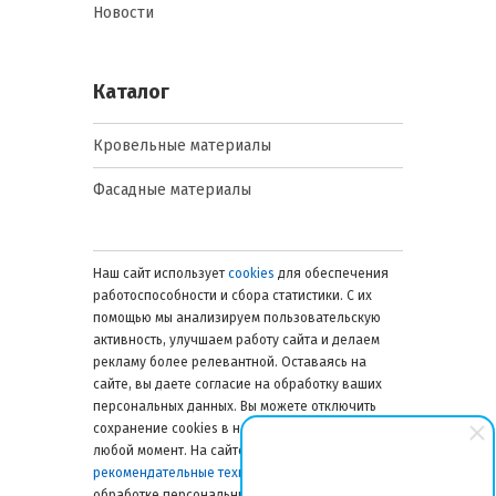
агрессивной среде.
Новости
По конструкции резьбы
Каталог
Полная резьба до головки:
равномерное распределение
Кровельные материалы
нагрузки по длине,
оптимально для тонкой
Фасадные материалы
деревянной обрешетки.
Частичная резьба: быстрый
монтаж, улучшенная точка
самонарезания, снижает риск
Наш сайт использует
cookies
для обеспечения
раскола древесины.
работоспособности и сбора статистики. С их
помощью мы анализируем пользовательскую
Ключевые параметры и
активность, улучшаем работу сайта и делаем
рекламу более релевантной. Оставаясь на
характеристики
сайте, вы даете согласие на обработку ваших
персональных данных. Вы можете отключить
Для правильного подбора саморезов
сохранение cookies в настройках браузера в
критически важны следующие
любой момент. На сайте также применяются
технические параметры:
рекомендательные технологии
. Подробнее об
обработке персональных данных — в