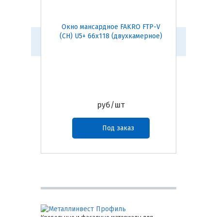
Окно мансардное FAKRO FTP-V
Окно 
(CH) U5+ 66х118 (двухкамерное)
(CH) U
руб/шт
Под заказ