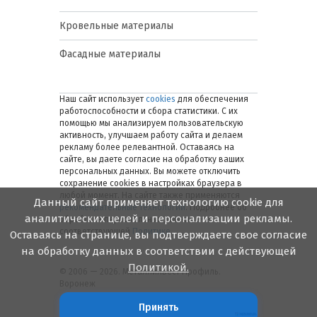
Кровельные материалы
Фасадные материалы
Наш сайт использует
cookies
для обеспечения
работоспособности и сбора статистики. С их
помощью мы анализируем пользовательскую
активность, улучшаем работу сайта и делаем
рекламу более релевантной. Оставаясь на
сайте, вы даете согласие на обработку ваших
персональных данных. Вы можете отключить
сохранение cookies в настройках браузера в
любой момент. На сайте также применяются
Данный сайт применяет технологию cookie для
рекомендательные технологии
. Подробнее об
аналитических целей и персонализации рекламы.
обработке персональных данных — в
соответствующей
Политике
.
Оставаясь на странице, вы подтверждаете свое согласие
на обработку данных в соответствии с действующей
Политикой.
© 2006 — 2026. Металлинвест Профиль.
Воронеж
Принять