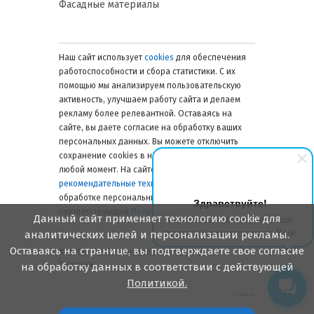
Фасадные материалы
Наш сайт использует
cookies
для обеспечения
работоспособности и сбора статистики. С их
помощью мы анализируем пользовательскую
активность, улучшаем работу сайта и делаем
рекламу более релевантной. Оставаясь на
сайте, вы даете согласие на обработку ваших
персональных данных. Вы можете отключить
сохранение cookies в настройках браузера в
любой момент. На сайте также применяются
рекомендательные технологии
. Подробнее об
обработке персональных данных — в
Здравствуйте!
соответствующей
Политике
.
Данный сайт применяет технологию cookie для
Мы готовы ответить на Ваши
вопросы или перезвонить Вам!
аналитических целей и персонализации рекламы.
Оставаясь на странице, вы подтверждаете свое согласие
© 2006 — 2026. Металлинвест Профиль.
Воронеж
на обработку данных в соответствии с действующей
Политикой.