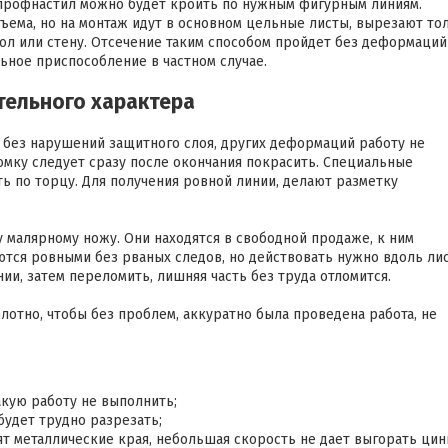
и профнастил можно будет кроить по нужным фигурным линиям.
ъема, но на монтаж идут в основном цельные листы, вырезают то
угол или стену. Отсечение таким способом пройдет без деформаций
ьное приспособление в частном случае.
тельного характера
о без нарушений защитного слоя, других деформаций работу не
омку следует сразу после окончания покрасить. Специальные
ть по торцу. Для получения ровной линии, делают разметку
у малярному ножу. Они находятся в свободной продаже, к ним
ются ровными без рваных следов, но действовать нужно вдоль лис
ии, затем переломить, лишняя часть без труда отломится.
лотно, чтобы без проблем, аккуратно была проведена работа, не
акую работу не выполнить;
будет трудно разрезать;
ят металлические края, небольшая скорость не дает выгорать цин