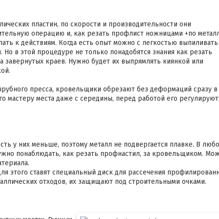
лических пластин, по скорости и производительности они
тельную операцию и, как резать профлист ножницами +по металл
пать к действиям. Когда есть опыт можно с легкостью выпиливать
. Но в этой процедуре не только понадобятся знания как резать
а завернутых краев. Нужно будет их выпрямлять киянкой или
ой.
рубного пресса, кровельщики обрезают без деформаций сразу в
го мастеру места даже с середины, перед работой его регулируют
сть у них меньше, поэтому металл не подвергается плавке. В люб
нужно понаблюдать, как резать профнастил, за кровельщиком. Мо
атериала.
для этого ставят специальный диск для рассечения профилирован
еталлических отходов, их защищают под строительными очками.