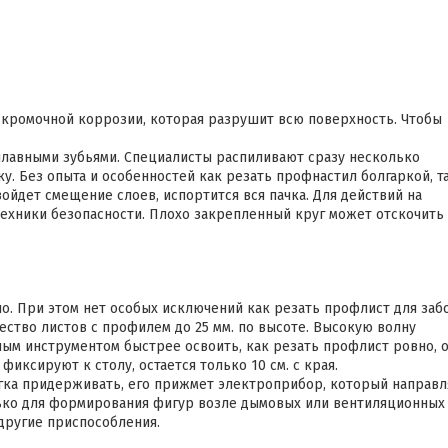
 кромочной коррозии, которая разрушит всю поверхность. Чтобы
плавными зубьями. Специалисты распиливают сразу несколько
у. Без опыта и особенностей как резать профнастил болгаркой, т
ойдет смещение слоев, испортится вся пачка. Для действий на
хники безопасности. Плохо закрепленный круг может отскочить
о. При этом нет особых исключений как резать профлист для заб
ество листов с профилем до 25 мм. по высоте. Высокую волну
ным инструментом быстрее освоить, как резать профлист ровно, 
фиксируют к столу, остается только 10 см. с края.
егка придерживать, его прижмет электроприбор, который направ
лько для формирования фигур возле дымовых или вентиляционных
другие приспособления.