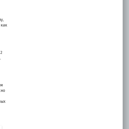
у,
 как
 2
,
ом
жно
ных