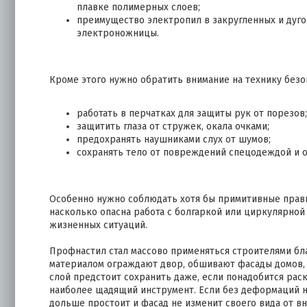
плавке полимерных слоев;
преимущество электропил в закругленных и дуг
электроножницы.
Кроме этого нужно обратить внимание на технику без
работать в перчатках для защиты рук от порезов;
защитить глаза от стружек, окала очками;
предохранять наушниками слух от шумов;
сохранять тело от повреждений спецодеждой и 
Особенно нужно соблюдать хотя бы примитивные прав
насколько опасна работа с болгаркой или циркулярной 
жизненных ситуаций.
Профнастил стал массово применяться строителями бл
материалом ограждают двор, обшивают фасады домов, к
слой предстоит сохранить даже, если понадобится рас
наиболее щадящий инструмент. Если без деформаций н
дольше простоит и фасад не изменит своего вида от в