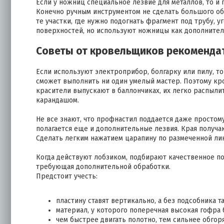
Если у ножниц специальное лезвие для металлов, то 
Конечно ручным инструментом не сделать большого об
те участки, где нужно подогнать фрагмент под трубу, 
поверхностей, но используют ножницы как дополнител
Советы от кровельщиков рекоменда
Если используют электроприбор, болгарку или пилу, т
сможет выполнить ни один умелый мастер. Поэтому кр
красители выпускают в баллончиках, их легко распыли
карандашом.
Не все знают, что профнастил поддается даже простом
полагается еще и дополнительные лезвия. Края получа
Сделать легким нажатием царапину по размеченной лин
Когда действуют лобзиком, подбирают качественное по
требующая дополнительной обработки.
Предстоит учесть:
пластину ставят вертикально, а без подсобника т
материал, у которого поперечная высокая гофра 
чем быстрее двигать полотно, тем сильнее обгор