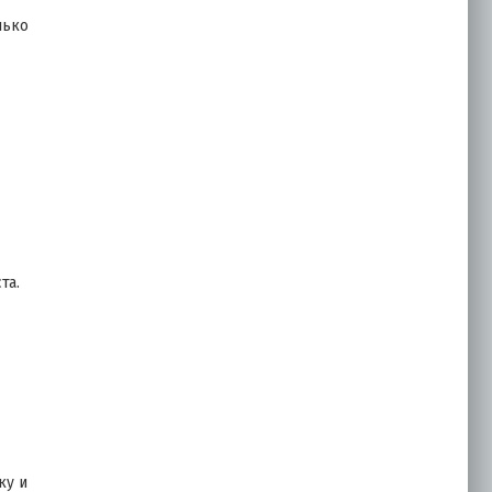
лько
та.
ку и