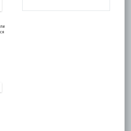
сли
ся