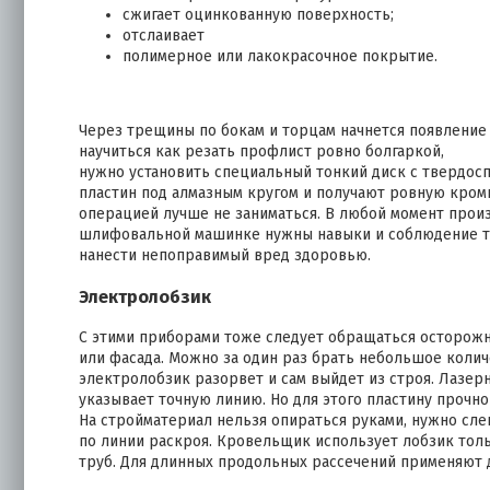
сжигает оцинкованную поверхность;
отслаивает
полимерное или лакокрасочное покрытие.
Через трещины по бокам и торцам начнется появление
научиться как резать профлист ровно болгаркой,
нужно установить специальный тонкий диск с твердос
пластин под алмазным кругом и получают ровную кромк
операцией лучше не заниматься. В любой момент произ
шлифовальной машинке нужны навыки и соблюдение те
нанести непоправимый вред здоровью.
Электролобзик
С этими приборами тоже следует обращаться осторожн
или фасада. Можно за один раз брать небольшое колич
электролобзик разорвет и сам выйдет из строя. Лазер
указывает точную линию. Но для этого пластину прочно 
На стройматериал нельзя опираться руками, нужно сл
по линии раскроя. Кровельщик использует лобзик то
труб. Для длинных продольных рассечений применяют 