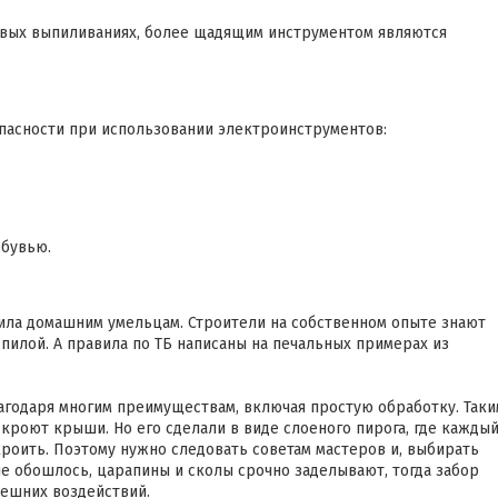
овых выпиливаниях, более щадящим инструментом являются
опасности при использовании электроинструментов:
обувью.
ила домашним умельцам. Строители на собственном опыте знают
пилой. А правила по ТБ написаны на печальных примерах из
агодаря многим преимуществам, включая простую обработку. Таки
роют крыши. Но его сделали в виде слоеного пирога, где кажды
кроить. Поэтому нужно следовать советам мастеров и, выбирать
е обошлось, царапины и сколы срочно заделывают, тогда забор
нешних воздействий.