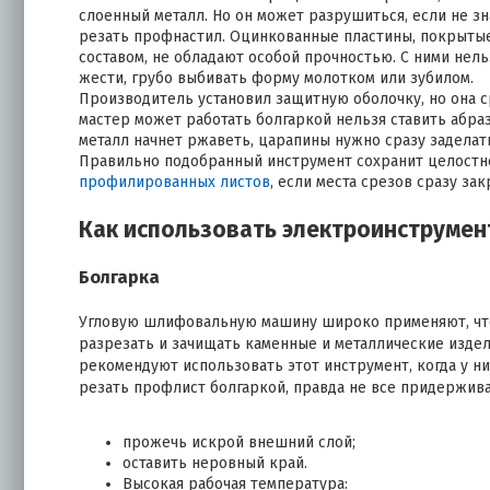
слоенный металл. Но он может разрушиться, если не зн
резать профнастил. Оцинкованные пластины, покрыт
составом, не обладают особой прочностью. С ними нель
жести, грубо выбивать форму молотком или зубилом.
Производитель установил защитную оболочку, но она с
мастер может работать болгаркой нельзя ставить абр
металл начнет ржаветь, царапины нужно сразу заделат
Правильно подобранный инструмент сохранит целостно
профилированных листов
, если места срезов сразу зак
Как использовать электроинструме
Болгарка
Угловую шлифовальную машину широко применяют, чт
разрезать и зачищать каменные и металлические издел
рекомендуют использовать этот инструмент, когда у н
резать профлист болгаркой, правда не все придержива
прожечь искрой внешний слой;
оставить неровный край.
Высокая рабочая температура: