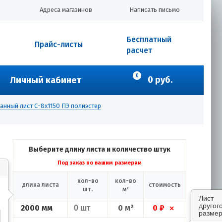
Адреса магазинов
Написать письмо
Бесплатный
Прайс-листы
расчет
0
0 руб.
Личный кабинет
нный лист С-8х1150 ПЭ полиэстер
Выберите длину листа и количество штук
Под заказ по вашим размерам
кол-во
кол-во
длина листа
стоимость
шт.
м²
Лист
другог
2000 мм
0 м²
0 ₽
×
размер