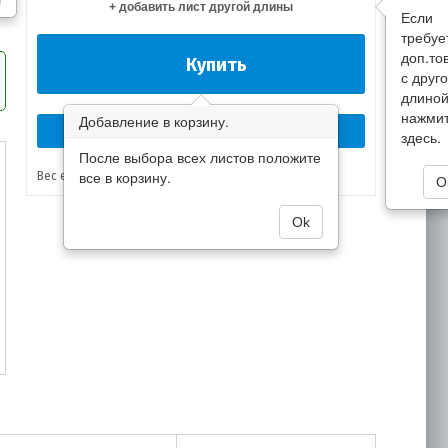
+ добавить лист другой длины
Если
требуе
доп.то
Купить
с друг
длино
нажми
Добавление в корзину.
Перезвоните мне сейчас!
здесь.
После выбора всех листов положите
все в корзину.
Вес единицы товара:
3.25 кг
O
Ok