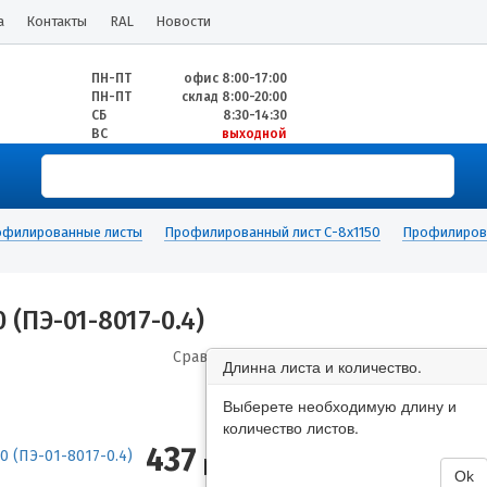
а
Контакты
RAL
Новости
ПН-ПТ
офис 8:00-17:00
ПН-ПТ
склад 8:00-20:00
СБ
8:30-14:30
ВС
выходной
филированные листы
Профилированный лист С-8х1150
Профилирова
(ПЭ-01-8017-0.4)
Сравнить
Длинна листа и количество.
Выберете необходимую длину и
количество листов.
437
руб/м2
Ok