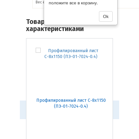
положите все в корзину.
Вес единицы товара:
3.67 кг
Ok
Товары со схожими
характеристиками
Профилированный лист С-8х1150
Профил
(ПЭ-01-7024-0.4)