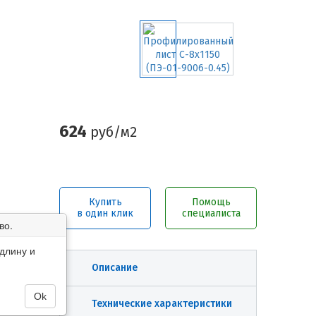
624
руб/м2
Купить
Помощь
в один клик
специалиста
во.
длину и
Описание
Ok
Технические характеристики