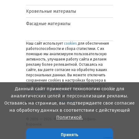
Кровельные материалы
Фасадные материалы
Наш сайт использует
cookies
для обеспечения
работоспособности и сбора статистики. С их
помощью мы анализируем пользовательскую
активность, улучшаем работу сайта и делаем
рекламу более релевантной. Оставаясь на
сайте, вы даете согласие на обработку ваших
персональных данных. Вы можете отключить
сохранение cookies в настройках браузера в
любой момент. На сайте также применяются
Данный сайт применяет технологию cookie для
рекомендательные технологии
. Подробнее об
аналитических целей и персонализации рекламы.
обработке персональных данных — в
соответствующей
Политике
.
Оставаясь на странице, вы подтверждаете свое согласие
на обработку данных в соответствии с действующей
Политикой.
© 2006 — 2026. Металлинвест Профиль.
Воронеж
Принять