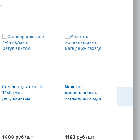
Степлер для скоб 4-
Молоток
Молот
14х0,7мм с
кровельщика с
с пла
регул.винтом
магн.держ.гвоздя
након
1408
руб/шт
1193
руб/шт
2170