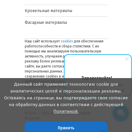
Кровельные материалы
Фасадные материалы
Наш сайт использует
cookies
для обеспечения
работоспособности и сбора статистики. С их
помощью мы анализируем пользовательскую
активность, улучшаем работу сайта и делаем
рекламу более релевантной. Оставаясь на
сайте, вы даете согласие на обработку ваших
персональных данных. Вы можете отключить
сохранение cookies в настройках браузера в
Здравствуйте!
любой момент. На сайте также применяются
Данный сайт применяет технологию cookie для
Мы готовы ответить на Ваши
рекомендательные технологии
. Подробнее об
вопросы или перезвонить Вам!
аналитических целей и персонализации рекламы.
обработке персональных данных — в
соответствующей
Политике
.
Оставаясь на странице, вы подтверждаете свое согласие
на обработку данных в соответствии с действующей
Политикой.
© 2006 — 2026. Металлинвест Профиль.
Воронеж
Принять