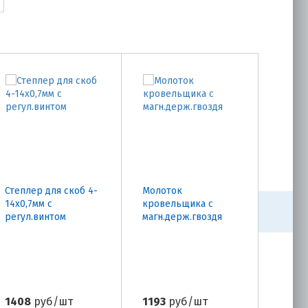
Степлер для скоб 4-
Молоток
Молот
14х0,7мм с
кровельщика с
с пла
регул.винтом
магн.держ.гвоздя
након
1408
руб/шт
1193
руб/шт
2170