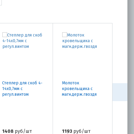
Степлер для скоб 4-
Молоток
Молот
14х0,7мм с
кровельщика с
с пла
регул.винтом
магн.держ.гвоздя
након
1408
руб/шт
1193
руб/шт
2170