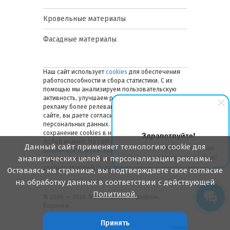
Кровельные материалы
Фасадные материалы
Наш сайт использует
cookies
для обеспечения
работоспособности и сбора статистики. С их
помощью мы анализируем пользовательскую
активность, улучшаем работу сайта и делаем
рекламу более релевантной. Оставаясь на
сайте, вы даете согласие на обработку ваших
персональных данных. Вы можете отключить
сохранение cookies в настройках браузера в
Здравствуйте!
любой момент. На сайте также применяются
Данный сайт применяет технологию cookie для
Мы готовы ответить на Ваши
рекомендательные технологии
. Подробнее об
вопросы или перезвонить Вам!
аналитических целей и персонализации рекламы.
обработке персональных данных — в
соответствующей
Политике
.
Оставаясь на странице, вы подтверждаете свое согласие
на обработку данных в соответствии с действующей
Политикой.
© 2006 — 2026. Металлинвест Профиль.
Воронеж
Принять