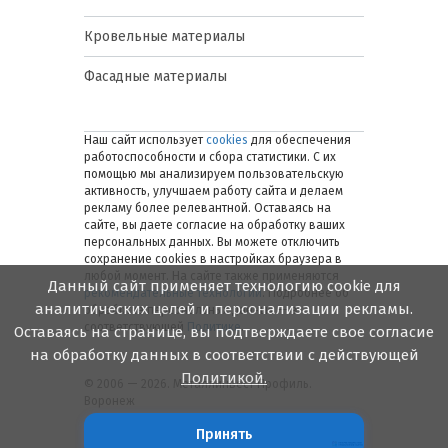
Кровельные материалы
Фасадные материалы
Наш сайт использует
cookies
для обеспечения
работоспособности и сбора статистики. С их
помощью мы анализируем пользовательскую
активность, улучшаем работу сайта и делаем
рекламу более релевантной. Оставаясь на
сайте, вы даете согласие на обработку ваших
персональных данных. Вы можете отключить
сохранение cookies в настройках браузера в
любой момент. На сайте также применяются
Данный сайт применяет технологию cookie для
рекомендательные технологии
. Подробнее об
аналитических целей и персонализации рекламы.
обработке персональных данных — в
соответствующей
Политике
.
Оставаясь на странице, вы подтверждаете свое согласие
на обработку данных в соответствии с действующей
Политикой.
© 2006 — 2026. Металлинвест Профиль.
Воронеж
Принять