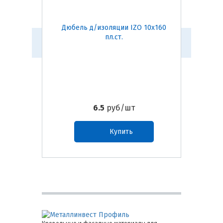
Дюбель д/изоляции IZO 10х160
Дюбель
пл.ст.
6.5
руб/шт
Купить