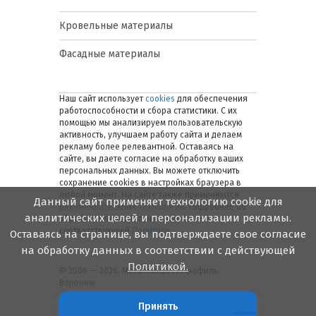
Кровельные материалы
Фасадные материалы
Наш сайт использует
cookies
для обеспечения
работоспособности и сбора статистики. С их
помощью мы анализируем пользовательскую
активность, улучшаем работу сайта и делаем
рекламу более релевантной. Оставаясь на
сайте, вы даете согласие на обработку ваших
персональных данных. Вы можете отключить
сохранение cookies в настройках браузера в
любой момент. На сайте также применяются
Данный сайт применяет технологию cookie для
рекомендательные технологии
. Подробнее об
аналитических целей и персонализации рекламы.
обработке персональных данных — в
соответствующей
Политике
.
Оставаясь на странице, вы подтверждаете свое согласие
на обработку данных в соответствии с действующей
Политикой.
© 2006 — 2026. Металлинвест Профиль.
Воронеж
Принять