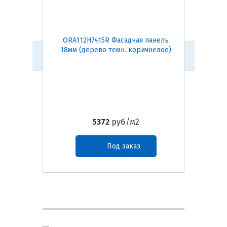
ORA112H7415R Фасадная панель
ORA185
18мм (дерево темн. коричневое)
18мм
5372
руб/м2
Под заказ