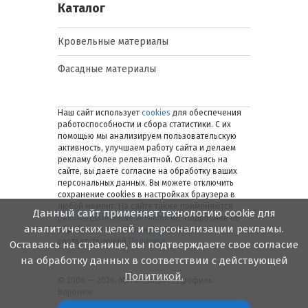
Каталог
Кровельные материалы
Фасадные материалы
Наш сайт использует
cookies
для обеспечения
работоспособности и сбора статистики. С их
помощью мы анализируем пользовательскую
активность, улучшаем работу сайта и делаем
рекламу более релевантной. Оставаясь на
сайте, вы даете согласие на обработку ваших
персональных данных. Вы можете отключить
сохранение cookies в настройках браузера в
любой момент. На сайте также применяются
Данный сайт применяет технологию cookie для
рекомендательные технологии
. Подробнее об
аналитических целей и персонализации рекламы.
обработке персональных данных — в
соответствующей
Политике
.
Оставаясь на странице, вы подтверждаете свое согласие
на обработку данных в соответствии с действующей
Политикой.
© 2006 — 2026. Металлинвест Профиль.
Воронеж