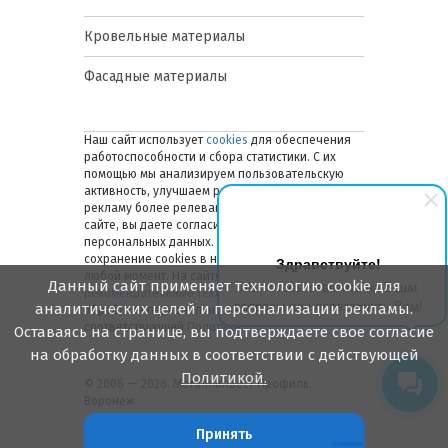
Кровельные материалы
Фасадные материалы
Наш сайт использует
cookies
для обеспечения
работоспособности и сбора статистики. С их
помощью мы анализируем пользовательскую
активность, улучшаем работу сайта и делаем
рекламу более релевантной. Оставаясь на
сайте, вы даете согласие на обработку ваших
персональных данных. Вы можете отключить
сохранение cookies в настройках браузера в
Здравствуйте!
любой момент. На сайте также применяются
Данный сайт применяет технологию cookie для
Мы готовы ответить на Ваши
рекомендательные технологии
. Подробнее об
вопросы или перезвонить Вам!
аналитических целей и персонализации рекламы.
обработке персональных данных — в
соответствующей
Политике
.
Оставаясь на странице, вы подтверждаете свое согласие
на обработку данных в соответствии с действующей
Политикой.
© 2006 — 2026. Металлинвест Профиль.
Воронеж
Принять