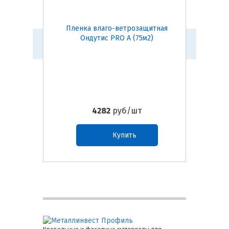
Пленка влаго-ветрозащитная
Мембр
Ондутис PRO A (75м2)
Онд
4282
руб/шт
Купить