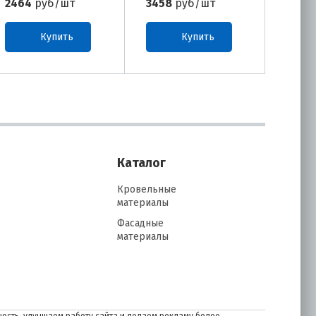
2464
руб/шт
3458
руб/шт
4942
Купить
Купить
Каталог
Кровельные
материалы
Фасадные
материалы
ость, улучшаем работу сайта и делаем рекламу более