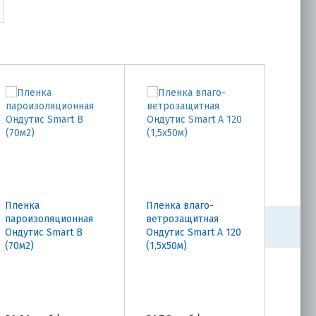
Пленка
Пленка влаго-
Мемб
пароизоляционная
ветрозащитная
супер
Ондутис Smart B
Ондутис Smart A 120
Ондути
(70м2)
(1,5х50м)
м)