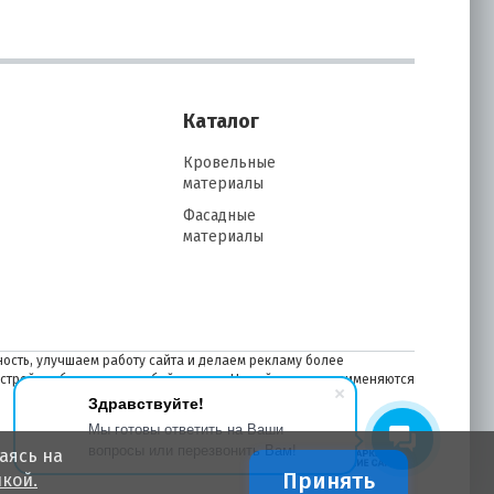
Каталог
Кровельные
материалы
Фасадные
материалы
ость, улучшаем работу сайта и делаем рекламу более
астройках браузера в любой момент. На сайте также применяются
Здравствуйте!
Мы готовы ответить на Ваши
вопросы или перезвонить Вам!
аясь на
Принять
кой.