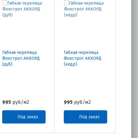
Гибкая черепица
Гибкая черепица
Фокстрот АККОРД
Фокстрот АККОРД
(дуб)
(кедр)
995
руб/м2
995
руб/м2
Под заказ
Под заказ