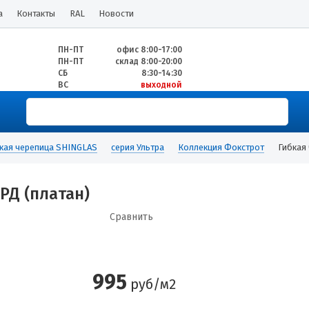
а
Контакты
RAL
Новости
ПН-ПТ
офис 8:00-17:00
ПН-ПТ
склад 8:00-20:00
СБ
8:30-14:30
ВС
выходной
кая черепица SHINGLAS
серия Ультра
Коллекция Фокстрот
Гибкая
РД (платан)
Сравнить
995
руб/м2