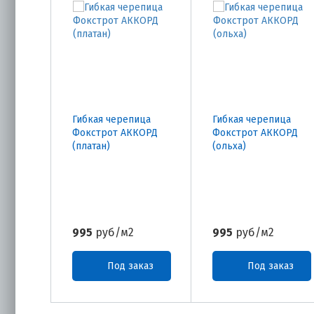
Гибкая черепица
Гибкая черепица
Фокстрот АККОРД
Фокстрот АККОРД
(платан)
(ольха)
995
руб/м2
995
руб/м2
Под заказ
Под заказ