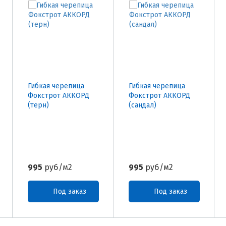
Гибкая черепица
Гибкая черепица
Фокстрот АККОРД
Фокстрот АККОРД
(терн)
(сандал)
995
руб/м2
995
руб/м2
Под заказ
Под заказ